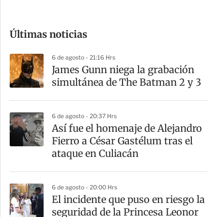
c
o
Últimas noticias
m
p
6 de agosto - 21:16 Hrs
a
James Gunn niega la grabación
r
simultánea de The Batman 2 y 3
t
i
6 de agosto - 20:37 Hrs
r
Así fue el homenaje de Alejandro
Fierro a César Gastélum tras el
ataque en Culiacán
6 de agosto - 20:00 Hrs
El incidente que puso en riesgo la
seguridad de la Princesa Leonor