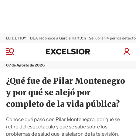
LO DE HOY:
DEA reconoce a García Harfuch
Se jubilan 4 perros detecto
E
x
M
I
c
e
n
n
e
i
07 de Agosto de 2026
ú
l
c
s
i
¿Qué fue de Pilar Montenegro
i
a
o
r
y por qué se alejó por
r
S
e
completo de la vida pública?
s
i
ó
Conoce qué pasó con Pilar Montenegro, por qué se
n
retiró del espectáculo y qué se sabe sobre los
problemas de salud que la alejaron de la televisión.