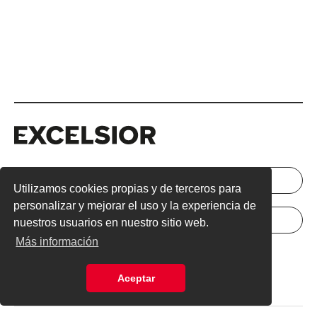
Excelsior
Excelsior
INICIAR SESIÓN
NEWSLETTER
Utilizamos cookies propias y de terceros para
personalizar y mejorar el uso y la experiencia de
ANÚNCIATE
SUSCRÍBETE
nuestros usuarios en nuestro sitio web.
Más información
Directorio
Términos y Condiciones
Aceptar
Aviso de Privacidad