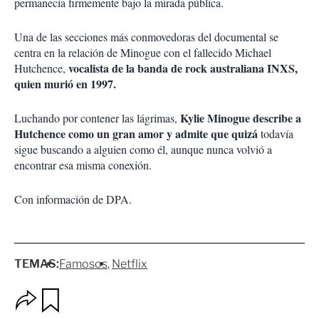
permanecía firmemente bajo la mirada pública.
Una de las secciones más conmovedoras del documental se
centra en la relación de Minogue con el fallecido Michael
vocalista de la banda de rock australiana INXS,
Hutchence,
quien murió en 1997.
Kylie Minogue describe a
Luchando por contener las lágrimas,
Hutchence como un gran amor y admite que quizá
todavía
sigue buscando a alguien como él, aunque nunca volvió a
encontrar esa misma conexión.
Con información de DPA.
TEMAS:
Famosos
Netflix
O
G
p
u