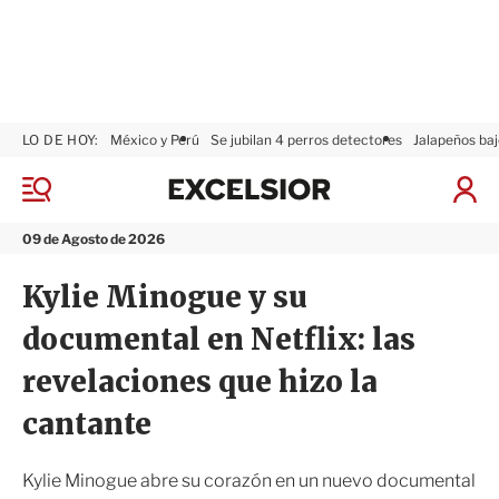
LO DE HOY:
México y Perú
Se jubilan 4 perros detectores
Jalapeños baj
E
x
M
I
c
e
n
n
e
i
09 de Agosto de 2026
ú
l
c
s
i
Kylie Minogue y su
i
a
o
r
documental en Netflix: las
r
S
e
revelaciones que hizo la
s
i
cantante
ó
n
Kylie Minogue abre su corazón en un nuevo documental