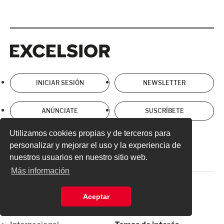
Excelsior
Excelsior
INICIAR SESIÓN
NEWSLETTER
ANÚNCIATE
SUSCRÍBETE
Utilizamos cookies propias y de terceros para
Directorio
Términos y Condiciones
personalizar y mejorar el uso y la experiencia de
Aviso de Privacidad
nuestros usuarios en nuestro sitio web.
Más información
Secciones
Suplementos
Aceptar
Nacional
Última Hora