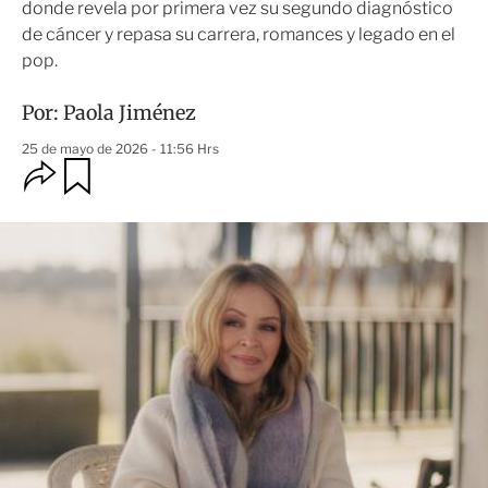
donde revela por primera vez su segundo diagnóstico
de cáncer y repasa su carrera, romances y legado en el
pop.
Por:
Paola Jiménez
25 de mayo de 2026 - 11:56 Hrs
O
G
u
p
a
c
r
i
d
o
a
n
r
e
s
d
e
c
o
m
p
a
r