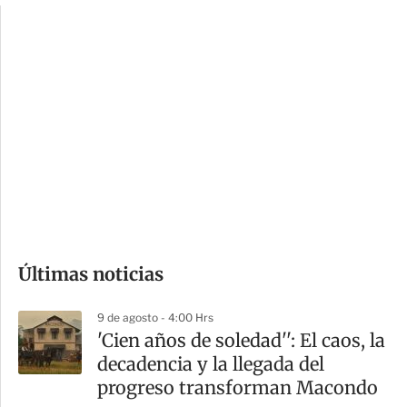
c
a
i
r
o
d
n
a
e
r
s
d
e
c
o
Últimas noticias
m
p
9 de agosto - 4:00 Hrs
a
'Cien años de soledad'': El caos, la
r
decadencia y la llegada del
t
progreso transforman Macondo
i