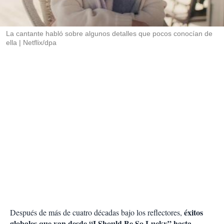
t
i
r
La cantante habló sobre algunos detalles que pocos conocían de
ella
Netflix/dpa
éxitos
Después de más de cuatro décadas bajo los reflectores,
globales que van desde “I Should Be So Lucky” hasta