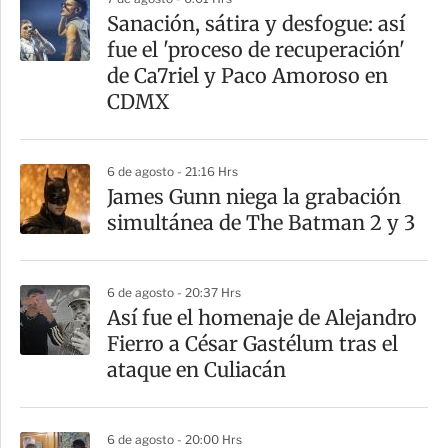
a
Sanación, sátira y desfogue: así
r
fue el 'proceso de recuperación'
t
de Ca7riel y Paco Amoroso en
i
CDMX
r
6 de agosto - 21:16 Hrs
James Gunn niega la grabación
simultánea de The Batman 2 y 3
6 de agosto - 20:37 Hrs
Así fue el homenaje de Alejandro
Fierro a César Gastélum tras el
ataque en Culiacán
6 de agosto - 20:00 Hrs