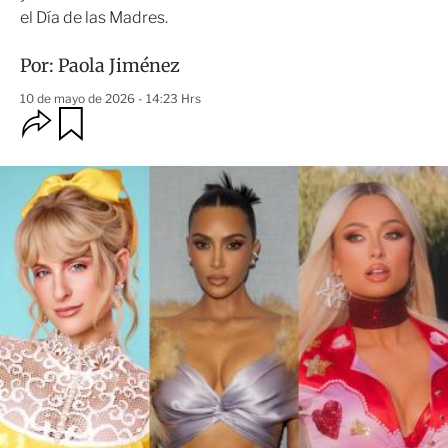
el Día de las Madres.
Por:
Paola Jiménez
10 de mayo de 2026 - 14:23 Hrs
O
G
u
p
a
c
r
i
d
o
a
n
r
e
s
d
e
c
o
m
p
a
r
t
i