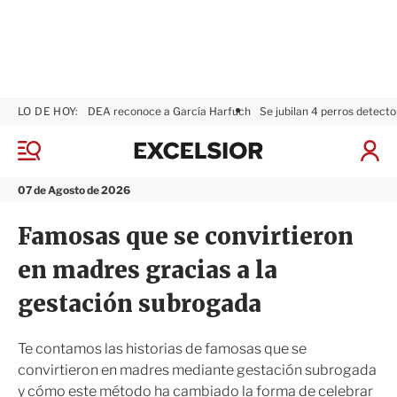
LO DE HOY:
DEA reconoce a García Harfuch
Se jubilan 4 perros detecto
E
x
M
I
c
e
n
n
e
i
07 de Agosto de 2026
ú
l
c
s
i
Famosas que se convirtieron
i
a
o
r
en madres gracias a la
r
S
e
gestación subrogada
s
i
ó
Te contamos las historias de famosas que se
n
convirtieron en madres mediante gestación subrogada
y cómo este método ha cambiado la forma de celebrar