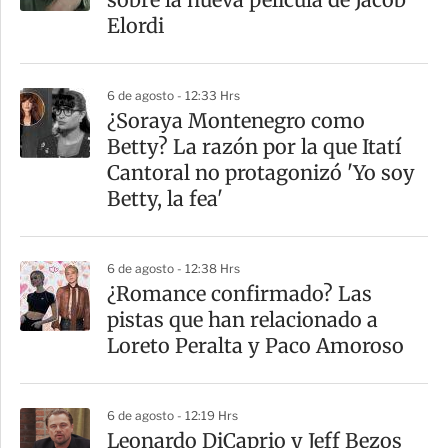
t
Elordi
i
r
6 de agosto - 12:33 Hrs
¿Soraya Montenegro como
Betty? La razón por la que Itatí
Cantoral no protagonizó 'Yo soy
Betty, la fea'
6 de agosto - 12:38 Hrs
¿Romance confirmado? Las
pistas que han relacionado a
Loreto Peralta y Paco Amoroso
6 de agosto - 12:19 Hrs
Leonardo DiCaprio y Jeff Bezos