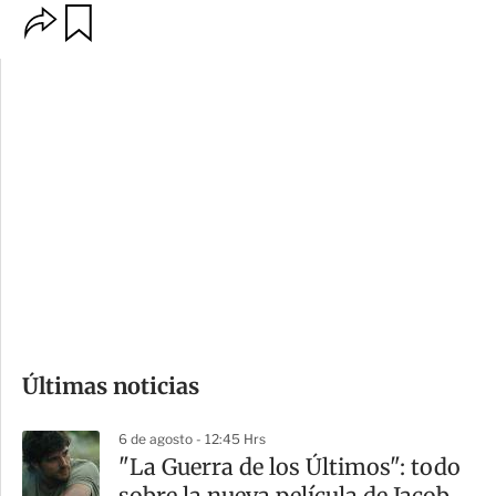
O
G
p
u
c
a
i
r
o
d
n
a
e
r
s
d
e
c
o
Últimas noticias
m
p
6 de agosto - 12:45 Hrs
a
"La Guerra de los Últimos": todo
r
sobre la nueva película de Jacob