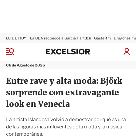
LO DE HOY:
La DEA reconoce a García Harfuch
Gastélum
Dragones m
E
x
M
I
c
e
n
n
e
i
06 de Agosto de 2026
ú
l
c
s
i
Entre rave y alta moda: Björk
i
a
o
r
sorprende con extravagante
r
S
e
look en Venecia
s
i
ó
La artista islandesa volvió a demostrar por qué es una
n
de las figuras más influyentes de la moda y la música
contemporánea.