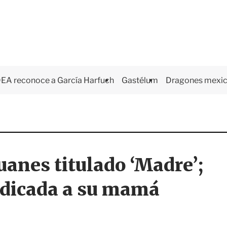
EA reconoce a García Harfuch
Gastélum
Dragones mexi
uanes titulado ‘Madre’;
dedicada a su mamá