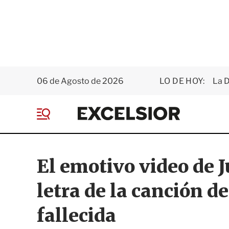
06 de Agosto de 2026
LO DE HOY:
La D
E
x
M
c
e
e
n
l
ú
s
El emotivo video de J
i
o
letra de la canción 
r
fallecida