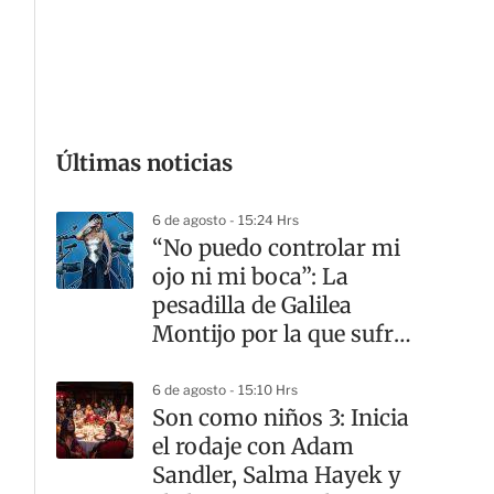
G
Últimas noticias
6 de agosto - 15:24 Hrs
“No puedo controlar mi
ojo ni mi boca”: La
pesadilla de Galilea
Montijo por la que sufrió
quemaduras de segundo
y tercer grado
6 de agosto - 15:10 Hrs
Son como niños 3: Inicia
el rodaje con Adam
Sandler, Salma Hayek y