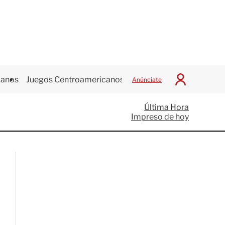
canos
Juegos Centroamericanos
Anúnciate
I
n
i
Última Hora
c
Impreso de hoy
i
a
r
S
e
s
i
ó
n