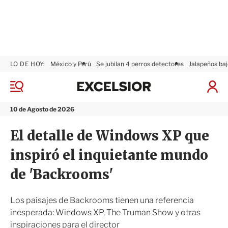
LO DE HOY:
México y Perú
Se jubilan 4 perros detectores
Jalapeños baj
E
x
M
I
c
e
n
n
e
i
10 de Agosto de 2026
ú
l
c
s
i
El detalle de Windows XP que
i
a
o
r
inspiró el inquietante mundo
r
S
e
de 'Backrooms'
s
i
ó
Los paisajes de Backrooms tienen una referencia
n
inesperada: Windows XP, The Truman Show y otras
inspiraciones para el director