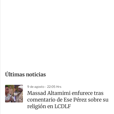
c
a
i
r
o
d
n
a
e
r
s
d
e
c
o
Últimas noticias
m
p
9 de agosto - 22:05 Hrs
a
Massad Altamimi enfurece tras
r
comentario de Ese Pérez sobre su
t
religión en LCDLF
i