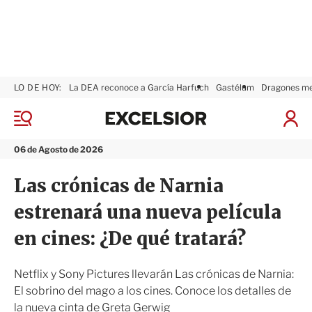
LO DE HOY:
La DEA reconoce a García Harfuch
Gastélum
Dragones m
E
x
M
I
c
e
n
n
e
i
06 de Agosto de 2026
ú
l
c
s
i
Las crónicas de Narnia
i
a
o
r
estrenará una nueva película
r
S
e
en cines: ¿De qué tratará?
s
i
ó
Netflix y Sony Pictures llevarán Las crónicas de Narnia:
n
El sobrino del mago a los cines. Conoce los detalles de
la nueva cinta de Greta Gerwig