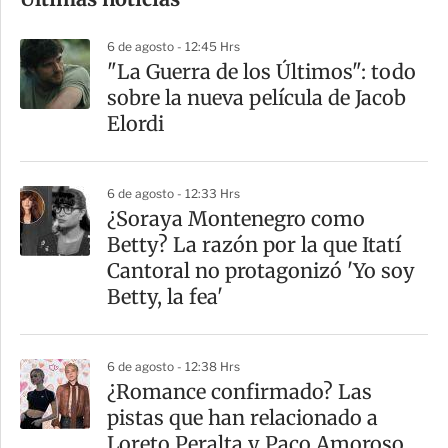
m
p
6 de agosto - 12:45 Hrs
a
"La Guerra de los Últimos": todo
r
sobre la nueva película de Jacob
t
Elordi
i
r
6 de agosto - 12:33 Hrs
¿Soraya Montenegro como
Betty? La razón por la que Itatí
Cantoral no protagonizó 'Yo soy
Betty, la fea'
6 de agosto - 12:38 Hrs
¿Romance confirmado? Las
pistas que han relacionado a
Loreto Peralta y Paco Amoroso