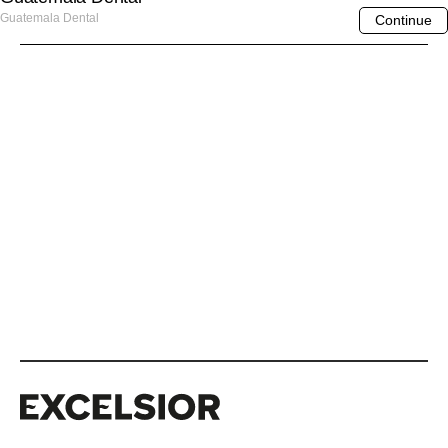
Excelsior
Excelsior