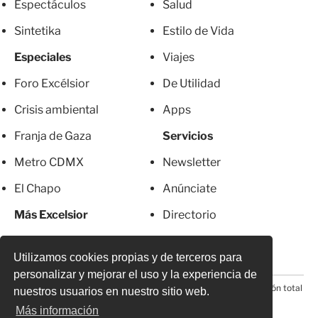
Espectáculos
Salud
Sintetika
Estilo de Vida
Especiales
Viajes
Foro Excélsior
De Utilidad
Crisis ambiental
Apps
Franja de Gaza
Servicios
Metro CDMX
Newsletter
El Chapo
Anúnciate
Más Excelsior
Directorio
Mujeres
Suscripciones
Utilizamos cookies propias y de terceros para
personalizar y mejorar el uso y la experiencia de
© 2026 Todos los derechos reservados. Prohibida la reproducción total
nuestros usuarios en nuestro sitio web.
o parcial, incluyendo cualquier medio electrónico*
Más información