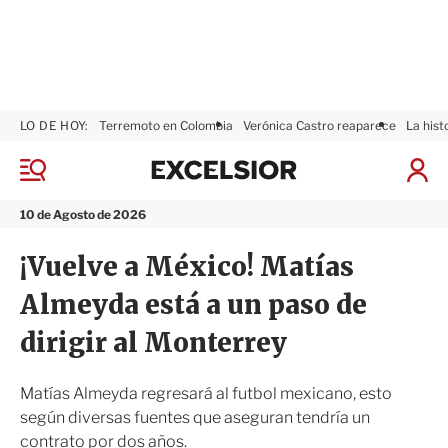
LO DE HOY:
Terremoto en Colombia
Verónica Castro reaparece
La hist
E
x
M
I
c
e
n
n
e
i
10 de Agosto de 2026
ú
l
c
s
i
¡Vuelve a México! Matías
i
a
o
r
Almeyda está a un paso de
r
S
e
dirigir al Monterrey
s
i
ó
Matías Almeyda regresará al futbol mexicano, esto
n
según diversas fuentes que aseguran tendría un
contrato por dos años.