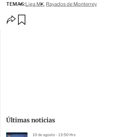
TEMAS:
Liga MX
Rayados de Monterrey
O
G
p
u
c
a
i
r
o
d
n
a
e
r
s
d
e
c
o
Últimas noticias
m
p
10 de agosto - 13:50 Hrs