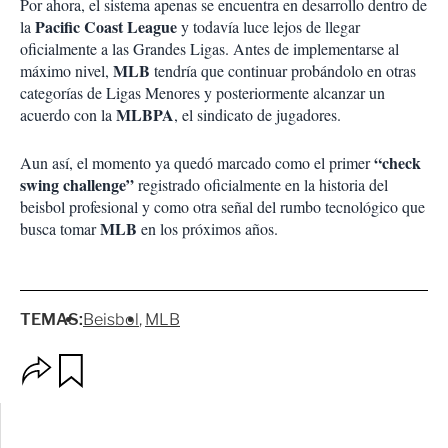
Por ahora, el sistema apenas se encuentra en desarrollo dentro de
Pacific Coast League
la
y todavía luce lejos de llegar
oficialmente a las Grandes Ligas. Antes de implementarse al
MLB
máximo nivel,
tendría que continuar probándolo en otras
categorías de Ligas Menores y posteriormente alcanzar un
MLBPA
acuerdo con la
, el sindicato de jugadores.
“check
Aun así, el momento ya quedó marcado como el primer
swing challenge”
registrado oficialmente en la historia del
beisbol profesional y como otra señal del rumbo tecnológico que
MLB
busca tomar
en los próximos años.
TEMAS:
Beisbol
MLB
O
G
p
u
c
a