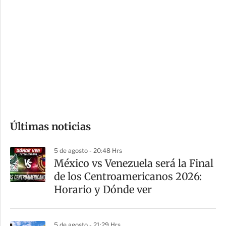
i
r
o
d
n
a
e
r
s
d
e
c
o
Últimas noticias
m
p
5 de agosto - 20:48 Hrs
a
México vs Venezuela será la Final
r
de los Centroamericanos 2026:
t
Horario y Dónde ver
i
r
5 de agosto - 21:29 Hrs