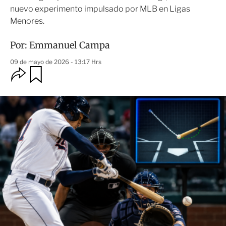
nuevo experimento impulsado por MLB en Ligas
Menores.
Por:
Emmanuel Campa
09 de mayo de 2026 - 13:17 Hrs
O
G
u
p
a
c
r
i
d
o
a
n
r
e
s
d
e
c
o
m
p
a
r
t