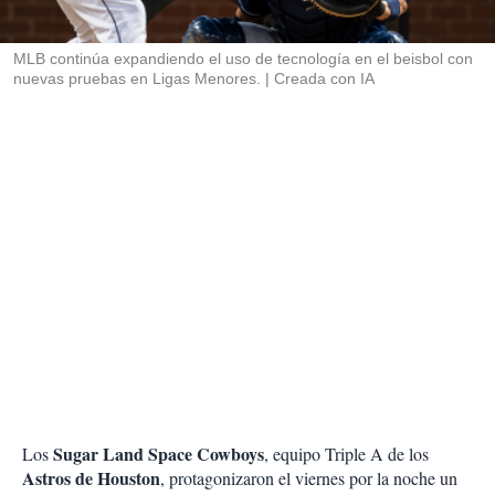
i
r
MLB continúa expandiendo el uso de tecnología en el beisbol con
nuevas pruebas en Ligas Menores.
Creada con IA
Sugar Land Space Cowboys
Los
, equipo Triple A de los
Astros de Houston
, protagonizaron el viernes por la noche un