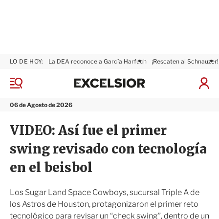
LO DE HOY:
La DEA reconoce a García Harfuch
¡Rescaten al Schnauzer!
E
x
M
I
c
e
n
n
e
i
06 de Agosto de 2026
ú
l
c
s
i
VIDEO: Así fue el primer
i
a
o
r
swing revisado con tecnología
r
S
e
en el beisbol
s
i
ó
Los Sugar Land Space Cowboys, sucursal Triple A de
n
los Astros de Houston, protagonizaron el primer reto
tecnológico para revisar un “check swing”, dentro de un