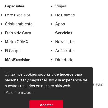
Especiales
Viajes
Foro Excélsior
De Utilidad
Crisis ambiental
Apps
Franja de Gaza
Servicios
Metro CDMX
Newsletter
El Chapo
Anúnciate
Más Excelsior
Directorio
Mujeres
Suscripciones
Utilizamos cookies propias y de terceros para
personalizar y mejorar el uso y la experiencia de
© 2026 Todos los derechos reservados. Prohibida la reproducción total
nuestros usuarios en nuestro sitio web.
o parcial, incluyendo cualquier medio electrónico*
Más información
Aceptar