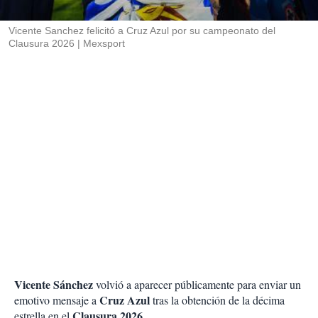
i
r
Vicente Sanchez felicitó a Cruz Azul por su campeonato del
Clausura 2026
Mexsport
Vicente Sánchez
volvió a aparecer públicamente para enviar un
Cruz Azul
emotivo mensaje a
tras la obtención de la décima
Clausura 2026
estrella en el
.