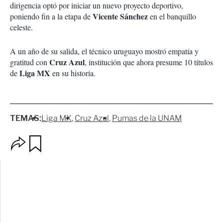
dirigencia optó por iniciar un nuevo proyecto deportivo,
Vicente Sánchez
poniendo fin a la etapa de
en el banquillo
celeste.
A un año de su salida, el técnico uruguayo mostró empatía y
Cruz Azul
gratitud con
, institución que ahora presume 10 títulos
Liga MX
de
en su historia.
TEMAS:
Liga MX
Cruz Azul
Pumas de la UNAM
O
G
p
u
c
a
i
r
o
d
n
a