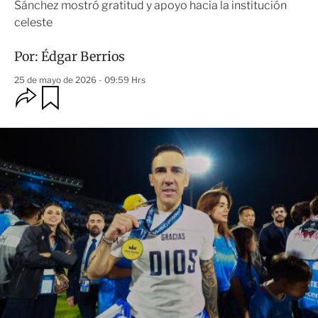
Sánchez mostró gratitud y apoyo hacia la institución
celeste
Por:
Édgar Berrios
25 de mayo de 2026 - 09:59 Hrs
O
G
u
p
a
c
r
i
d
o
a
n
r
e
s
d
e
c
o
m
p
a
r
t