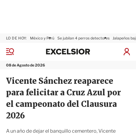
LO DE HOY:
México y Perú
Se jubilan 4 perros detectores
Jalapeños baj
E
x
M
I
c
e
n
n
e
i
08 de Agosto de 2026
ú
l
c
s
i
Vicente Sánchez reaparece
i
a
o
r
para felicitar a Cruz Azul por
r
S
e
el campeonato del Clausura
s
i
2026
ó
n
A un año de dejar el banquillo cementero, Vicente