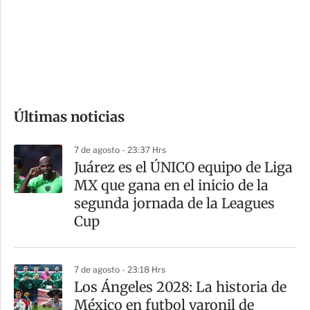
e
r
s
d
e
c
o
Últimas noticias
m
p
7 de agosto - 23:37 Hrs
a
Juárez es el ÚNICO equipo de Liga
r
MX que gana en el inicio de la
t
segunda jornada de la Leagues
i
Cup
r
7 de agosto - 23:18 Hrs
Los Ángeles 2028: La historia de
México en futbol varonil de