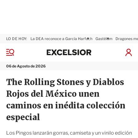
LO DE HOY:
La DEA reconoce a García Harfuch
Gastélum
Dragones m
E
x
M
I
c
e
n
n
e
i
06 de Agosto de 2026
ú
l
c
s
i
The Rolling Stones y Diablos
i
a
o
r
Rojos del México unen
r
S
e
caminos en inédita colección
s
i
especial
ó
n
Los Pingos lanzarán gorras, camiseta y un vinilo edición