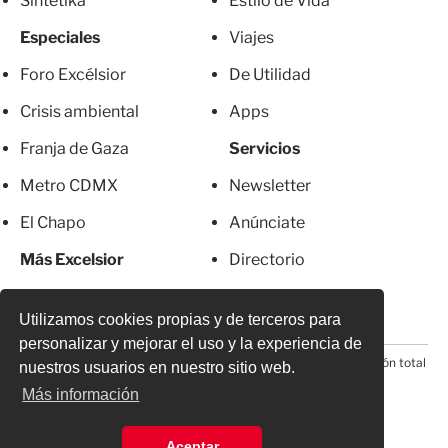
Sintetika
Estilo de Vida
Especiales
Viajes
Foro Excélsior
De Utilidad
Crisis ambiental
Apps
Franja de Gaza
Servicios
Metro CDMX
Newsletter
El Chapo
Anúnciate
Más Excelsior
Directorio
Mujeres
Suscripciones
Utilizamos cookies propias y de terceros para
personalizar y mejorar el uso y la experiencia de
© 2026 Todos los derechos reservados. Prohibida la reproducción total
nuestros usuarios en nuestro sitio web.
o parcial, incluyendo cualquier medio electrónico*
Más información
Aceptar