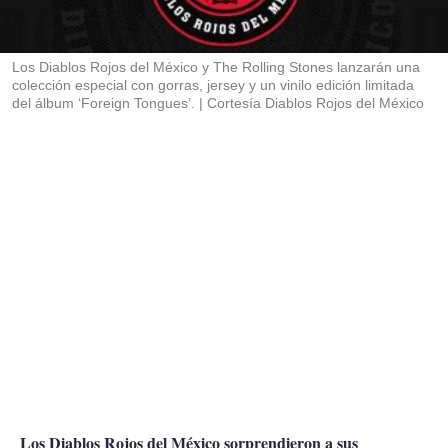
t
i
r
Los Diablos Rojos del México y The Rolling Stones lanzarán una
colección especial con gorras, jersey y un vinilo edición limitada
del álbum ‘Foreign Tongues’.
Cortesía Diablos Rojos del México
Los Diablos Rojos del México sorprendieron a sus