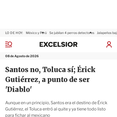
LO DE HOY:
México y Perú
Se jubilan 4 perros detectores
Jalapeños baj
E
x
M
I
c
e
n
n
e
i
08 de Agosto de 2026
ú
l
c
s
i
Santos no, Toluca sí; Érick
i
a
o
r
Gutiérrez, a punto de ser
r
S
e
'Diablo'
s
i
ó
Aunque en un principio, Santos era el destino de Érick
n
Gutiérrez, el Toluca entró al quite y ya tiene todo listo
para fichar al mexicano