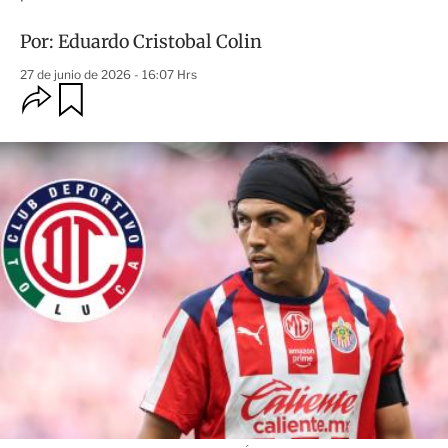
Por:
Eduardo Cristobal Colin
27 de junio de 2026 - 16:07 Hrs
O
G
u
p
a
c
r
i
d
o
a
n
r
e
s
d
e
c
o
m
p
a
r
t
i
r