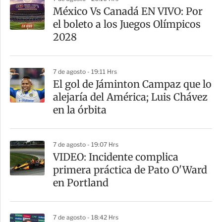
a
México Vs Canadá EN VIVO: Por
r
el boleto a los Juegos Olímpicos
t
2028
i
r
7 de agosto - 19:11 Hrs
El gol de Jáminton Campaz que lo
alejaría del América; Luis Chávez
en la órbita
7 de agosto - 19:07 Hrs
VIDEO: Incidente complica
primera práctica de Pato O'Ward
en Portland
7 de agosto - 18:42 Hrs