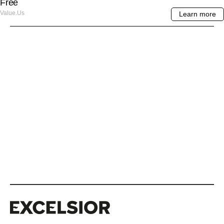
Excelsior
Excelsior