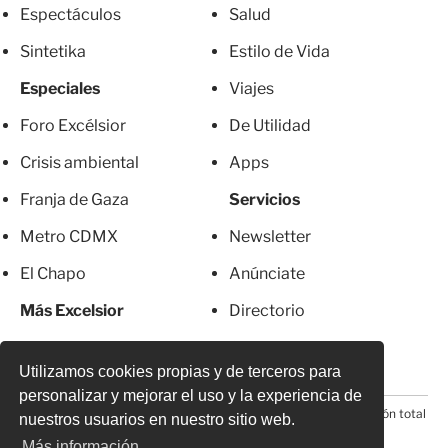
Espectáculos
Salud
Sintetika
Estilo de Vida
Especiales
Viajes
Foro Excélsior
De Utilidad
Crisis ambiental
Apps
Franja de Gaza
Servicios
Metro CDMX
Newsletter
El Chapo
Anúnciate
Más Excelsior
Directorio
Mujeres
Suscripciones
Utilizamos cookies propias y de terceros para
personalizar y mejorar el uso y la experiencia de
© 2026 Todos los derechos reservados. Prohibida la reproducción total
nuestros usuarios en nuestro sitio web.
o parcial, incluyendo cualquier medio electrónico*
Más información