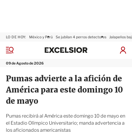
LO DE HOY:
México y Perú
Se jubilan 4 perros detectores
Jalapeños baj
E
x
M
I
c
e
n
n
e
i
09 de Agosto de 2026
ú
l
c
s
i
Pumas advierte a la afición de
i
a
o
r
América para este domingo 10
r
S
e
de mayo
s
i
ó
Pumas recibirá al América este domingo 10 de mayo en
n
el Estadio Olímpico Universitario; manda advertencia a
los aficionados americanistas