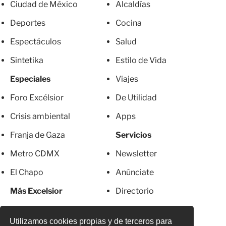
Ciudad de México
Alcaldías
Deportes
Cocina
Espectáculos
Salud
Sintetika
Estilo de Vida
Especiales
Viajes
Foro Excélsior
De Utilidad
Crisis ambiental
Apps
Franja de Gaza
Servicios
Metro CDMX
Newsletter
El Chapo
Anúnciate
Más Excelsior
Directorio
Mujeres
Suscripciones
Utilizamos cookies propias y de terceros para