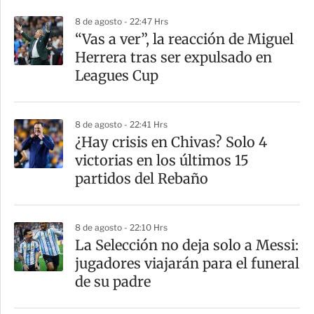
p
8 de agosto - 22:47 Hrs
a
“Vas a ver”, la reacción de Miguel
r
Herrera tras ser expulsado en
t
Leagues Cup
i
r
8 de agosto - 22:41 Hrs
¿Hay crisis en Chivas? Solo 4
victorias en los últimos 15
partidos del Rebaño
8 de agosto - 22:10 Hrs
La Selección no deja solo a Messi:
jugadores viajarán para el funeral
de su padre