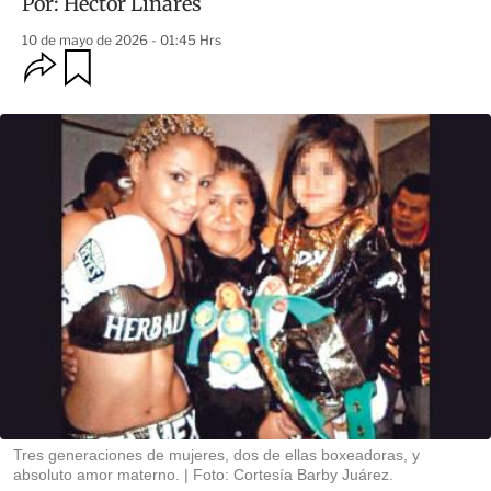
Por:
Héctor Linares
10 de mayo de 2026 - 01:45 Hrs
O
G
u
p
a
c
r
i
d
o
a
n
r
e
s
d
e
c
o
m
p
a
r
t
i
r
Tres generaciones de mujeres, dos de ellas boxeadoras, y
absoluto amor materno.
Foto: Cortesía Barby Juárez.