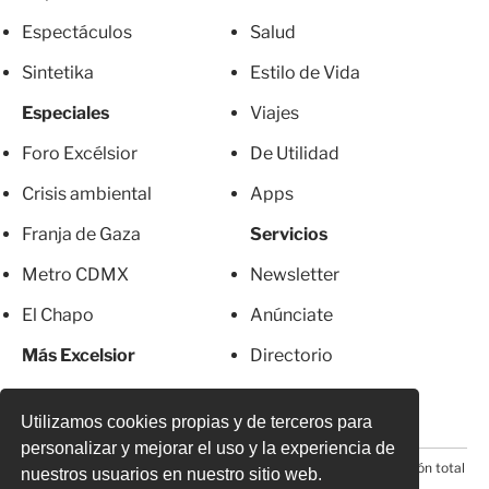
Espectáculos
Salud
Sintetika
Estilo de Vida
Especiales
Viajes
Foro Excélsior
De Utilidad
Crisis ambiental
Apps
Franja de Gaza
Servicios
Metro CDMX
Newsletter
El Chapo
Anúnciate
Más Excelsior
Directorio
Mujeres
Suscripciones
Utilizamos cookies propias y de terceros para
personalizar y mejorar el uso y la experiencia de
© 2026 Todos los derechos reservados. Prohibida la reproducción total
nuestros usuarios en nuestro sitio web.
o parcial, incluyendo cualquier medio electrónico*