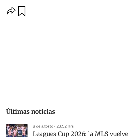
O
G
p
u
c
a
i
r
o
d
n
a
e
r
s
d
e
c
o
Últimas noticias
m
p
8 de agosto - 23:52 Hrs
a
Leagues Cup 2026: la MLS vuelve