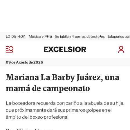
LO DE HOY:
México y Perú
Se jubilan 4 perros detectores
Jalapeños baj
E
x
M
I
c
e
n
n
e
i
09 de Agosto de 2026
ú
l
c
s
i
Mariana La Barby Juárez, una
i
a
o
r
mamá de campeonato
r
S
e
s
La boxeadora recuerda con cariño a la abuela de su hija,
i
que próximamente dará sus primeros golpes en el
ó
ámbito del boxeo profesional
n