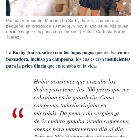
Pasado y presente: Mariana La Barby Juárez, cuando era
pequeña, en brazos de su madre, y hoy a lado de su hija quien
decidió seguir sus pasos en el boxeo.
Fotos: Cortesía Barby
Juárez.
Barby Juárez sufrió con los bajos pagos
como
La
que recibía
boxeadora, incluso ya campeona
insuficientes
, los cuales eran
para la pelea diaria
que enfrentaba en la vida.
Había ocasiones que cruzaba los
dedos para tener los 300 pesos que me
cobraban en la guardería. Como
campeona todavía viajaba en
microbús. Da pena y da vergüenza
decir cuánto ganaba siendo campeona,
apenas para mantenernos día al día.
Pero mi hija siempre fue mi motor de