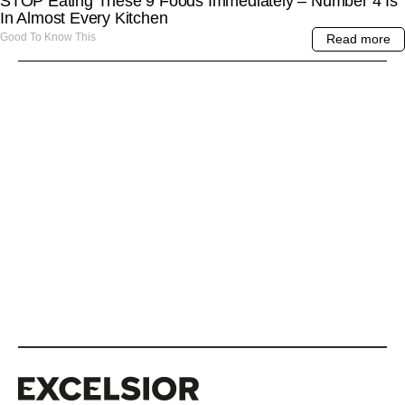
Excelsior
Excelsior