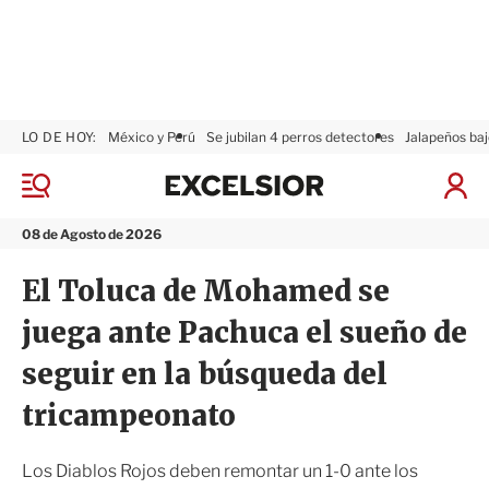
LO DE HOY:
México y Perú
Se jubilan 4 perros detectores
Jalapeños baj
E
x
M
I
c
e
n
n
e
i
08 de Agosto de 2026
ú
l
c
s
i
El Toluca de Mohamed se
i
a
o
r
juega ante Pachuca el sueño de
r
S
e
seguir en la búsqueda del
s
i
tricampeonato
ó
n
Los Diablos Rojos deben remontar un 1-0 ante los