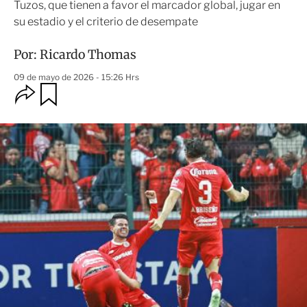
Tuzos, que tienen a favor el marcador global, jugar en
su estadio y el criterio de desempate
Por:
Ricardo Thomas
09 de mayo de 2026 - 15:26 Hrs
O
G
u
p
a
c
r
i
d
o
a
n
r
e
s
d
e
c
o
m
p
a
r
t