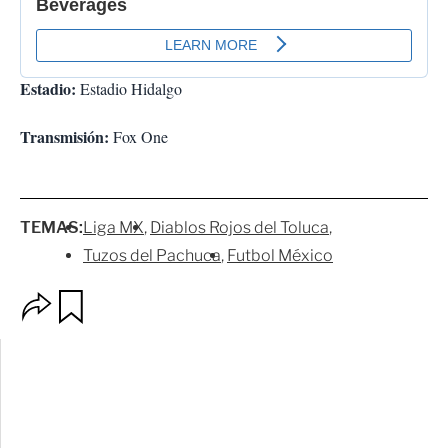
Estadio:
Estadio Hidalgo
Transmisión:
Fox One
TEMAS:
Liga MX
Diablos Rojos del Toluca
Tuzos del Pachuca
Futbol México
O
G
p
u
c
a
i
r
o
d
n
a