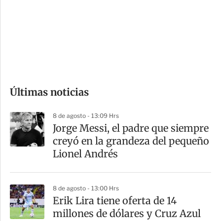
e
r
s
d
e
c
o
Últimas noticias
m
p
8 de agosto - 13:09 Hrs
a
Jorge Messi, el padre que siempre
r
creyó en la grandeza del pequeño
t
Lionel Andrés
i
r
8 de agosto - 13:00 Hrs
Erik Lira tiene oferta de 14
millones de dólares y Cruz Azul