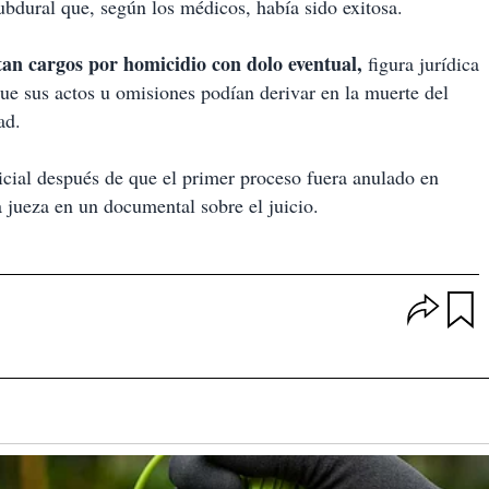
bdural que, según los médicos, había sido exitosa.
tan cargos por homicidio con dolo eventual,
figura jurídica
ue sus actos u omisiones podían derivar en la muerte del
ad.
icial después de que el primer proceso fuera anulado en
a jueza en un documental sobre el juicio.
O
p
u
c
a
i
r
o
d
n
a
e