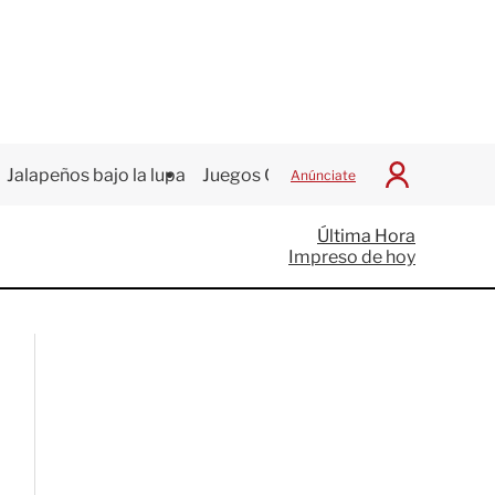
Jalapeños bajo la lupa
Juegos Centroamericanos
Anúnciate
I
n
i
Última Hora
c
Impreso de hoy
i
a
r
S
e
s
i
ó
n