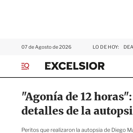
07 de Agosto de 2026
LO DE HOY:
DEA
E
x
M
c
e
e
n
l
ú
s
"Agonía de 12 horas":
i
o
detalles de la autop
r
Peritos que realizaron la autopsia de Diego M