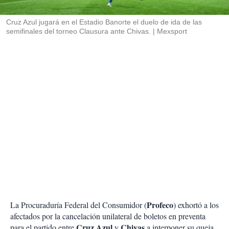
i
r
Cruz Azul jugará en el Estadio Banorte el duelo de ida de las
semifinales del torneo Clausura ante Chivas.
Mexsport
Profeco
La Procuraduría Federal del Consumidor (
) exhortó a los
afectados por la cancelación unilateral de boletos en preventa
Cruz Azul
Chivas
para el partido entre
y
a interponer su queja