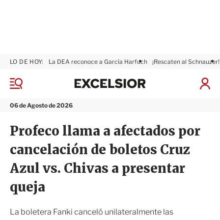
LO DE HOY:
La DEA reconoce a García Harfuch
¡Rescaten al Schnauzer!
E
x
M
I
c
e
n
n
e
i
06 de Agosto de 2026
ú
l
c
s
i
Profeco llama a afectados por
i
a
o
r
cancelación de boletos Cruz
r
S
e
Azul vs. Chivas a presentar
s
i
queja
ó
n
La boletera Fanki canceló unilateralmente las