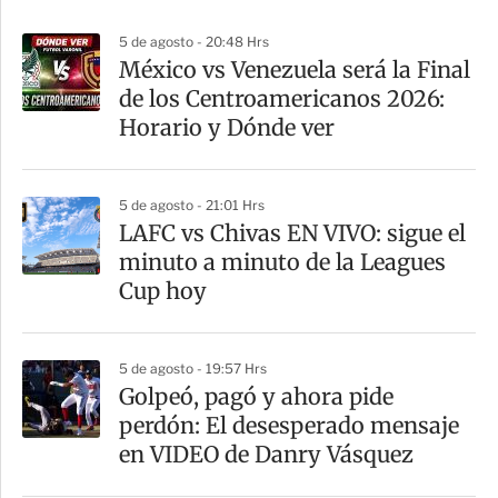
p
5 de agosto - 20:48 Hrs
a
México vs Venezuela será la Final
r
de los Centroamericanos 2026:
t
Horario y Dónde ver
i
r
5 de agosto - 21:01 Hrs
LAFC vs Chivas EN VIVO: sigue el
minuto a minuto de la Leagues
Cup hoy
5 de agosto - 19:57 Hrs
Golpeó, pagó y ahora pide
perdón: El desesperado mensaje
en VIDEO de Danry Vásquez