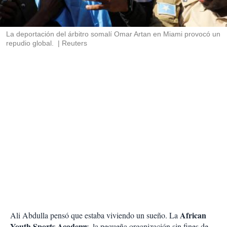
t
i
r
La deportación del árbitro somalí Omar Artan en Miami provocó un
repudio global.
Reuters
African
Ali Abdulla pensó que estaba viviendo un sueño. La
Youth Sports Academy
, la pequeña organización sin fines de