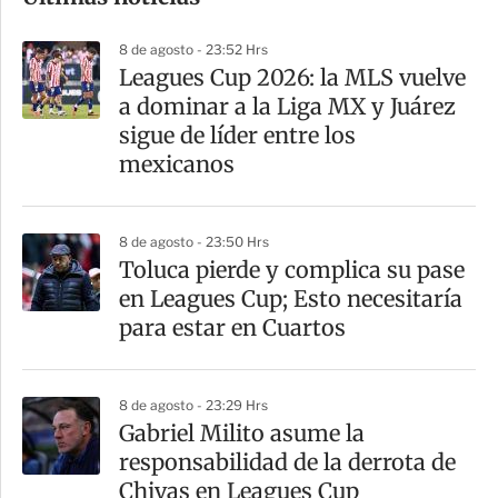
m
p
8 de agosto - 23:52 Hrs
a
Leagues Cup 2026: la MLS vuelve
r
a dominar a la Liga MX y Juárez
t
sigue de líder entre los
i
mexicanos
r
8 de agosto - 23:50 Hrs
Toluca pierde y complica su pase
en Leagues Cup; Esto necesitaría
para estar en Cuartos
8 de agosto - 23:29 Hrs
Gabriel Milito asume la
responsabilidad de la derrota de
Chivas en Leagues Cup