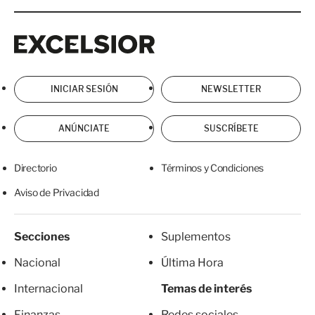
Excelsior
Excelsior
INICIAR SESIÓN
NEWSLETTER
ANÚNCIATE
SUSCRÍBETE
Directorio
Términos y Condiciones
Aviso de Privacidad
Secciones
Suplementos
Nacional
Última Hora
Internacional
Temas de interés
Finanzas
Redes sociales