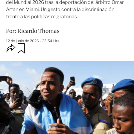
del Mundial 2026 tras la deportación del árbitro Omar
Artan en Miami. Un gesto contra la discriminación
frente a las políticas migratorias
Por:
Ricardo Thomas
12 de junio de 2026 - 23:54 Hrs
O
G
u
p
a
c
r
i
d
o
a
n
r
e
s
d
e
c
o
m
p
a
r