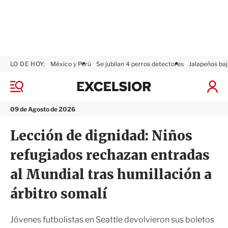
LO DE HOY:
México y Perú
Se jubilan 4 perros detectores
Jalapeños baj
E
x
M
I
c
e
n
n
e
i
09 de Agosto de 2026
ú
l
c
s
i
Lección de dignidad: Niños
i
a
o
r
refugiados rechazan entradas
r
S
e
al Mundial tras humillación a
s
i
árbitro somalí
ó
n
Jóvenes futbolistas en Seattle devolvieron sus boletos