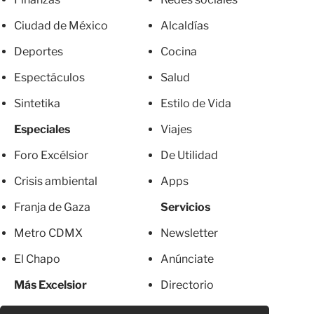
Ciudad de México
Alcaldías
Deportes
Cocina
Espectáculos
Salud
Sintetika
Estilo de Vida
Especiales
Viajes
Foro Excélsior
De Utilidad
Crisis ambiental
Apps
Franja de Gaza
Servicios
Metro CDMX
Newsletter
El Chapo
Anúnciate
Más Excelsior
Directorio
Mujeres
Suscripciones