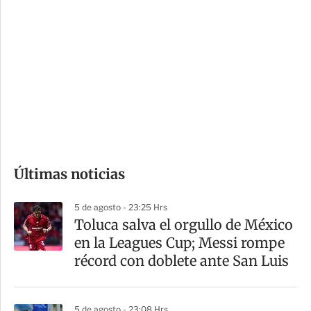
i
r
o
d
n
a
e
r
s
d
e
c
o
Últimas noticias
m
p
5 de agosto - 23:25 Hrs
a
Toluca salva el orgullo de México
r
en la Leagues Cup; Messi rompe
t
récord con doblete ante San Luis
i
r
5 de agosto - 23:08 Hrs