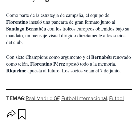
Como parte de la estrategia de campaña, el equipo de
Florentino
instaló una pancarta de gran formato junto al
Santiago Bernabéu
con los trofeos europeos obtenidos bajo su
mandato, un mensaje visual dirigido directamente a los socios
del club.
Bernabéu
Con siete Champions como argumento y el
renovado
Florentino
Pérez
como telón,
apostó todo a la memoria.
Riquelme
apuesta al futuro. Los socios votan el 7 de junio.
TEMAS:
Real Madrid CF
Futbol Internacional
Futbol
O
G
p
u
c
a