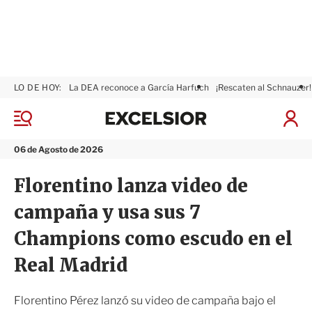
LO DE HOY:
La DEA reconoce a García Harfuch
¡Rescaten al Schnauzer!
E
x
M
I
c
e
n
n
e
i
06 de Agosto de 2026
ú
l
c
s
i
Florentino lanza video de
i
a
o
r
campaña y usa sus 7
r
S
e
Champions como escudo en el
s
i
Real Madrid
ó
n
Florentino Pérez lanzó su video de campaña bajo el