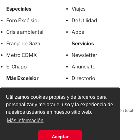
Especiales
Viajes
Foro Excélsior
De Utilidad
Crisis ambiental
Apps
Franja de Gaza
Servicios
Metro CDMX
Newsletter
El Chapo
Anúnciate
Más Excelsior
Directorio
Mujeres
Suscripciones
Utilizamos cookies propias y de terceros para
personalizar y mejorar el uso y la experiencia de
© 2026 Todos los derechos reservados. Prohibida la reproducción total
nuestros usuarios en nuestro sitio web.
o parcial, incluyendo cualquier medio electrónico*
Más información
Aceptar