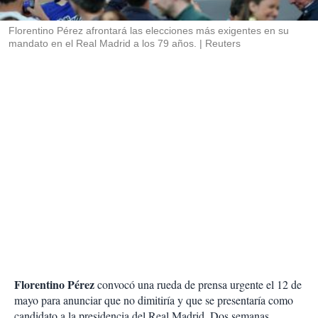
i
r
Florentino Pérez afrontará las elecciones más exigentes en su
mandato en el Real Madrid a los 79 años.
Reuters
Florentino Pérez
convocó una rueda de prensa urgente el 12 de
mayo para anunciar que no dimitiría y que se presentaría como
candidato a la presidencia del Real Madrid. Dos semanas