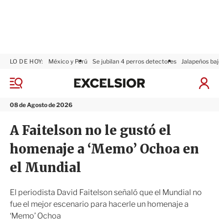
LO DE HOY:
México y Perú
Se jubilan 4 perros detectores
Jalapeños baj
E
x
M
I
c
e
n
n
e
i
08 de Agosto de 2026
ú
l
c
s
i
A Faitelson no le gustó el
i
a
o
r
homenaje a ‘Memo’ Ochoa en
r
S
e
el Mundial
s
i
ó
El periodista David Faitelson señaló que el Mundial no
n
fue el mejor escenario para hacerle un homenaje a
‘Memo’ Ochoa