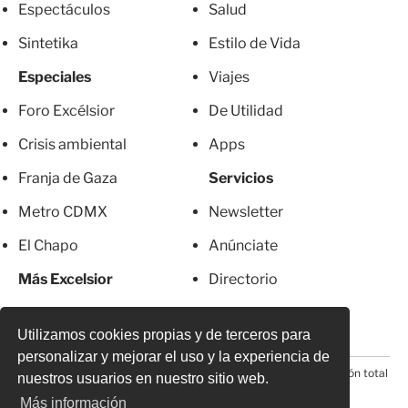
Espectáculos
Salud
Sintetika
Estilo de Vida
Especiales
Viajes
Foro Excélsior
De Utilidad
Crisis ambiental
Apps
Franja de Gaza
Servicios
Metro CDMX
Newsletter
El Chapo
Anúnciate
Más Excelsior
Directorio
Mujeres
Suscripciones
Utilizamos cookies propias y de terceros para
personalizar y mejorar el uso y la experiencia de
© 2026 Todos los derechos reservados. Prohibida la reproducción total
nuestros usuarios en nuestro sitio web.
o parcial, incluyendo cualquier medio electrónico*
Más información