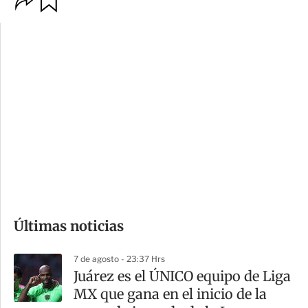
p
u
c
a
i
r
o
d
n
a
e
r
s
d
e
c
o
Últimas noticias
m
p
7 de agosto - 23:37 Hrs
a
Juárez es el ÚNICO equipo de Liga
r
MX que gana en el inicio de la
t