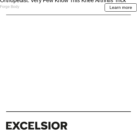
Excelsior
Excelsior