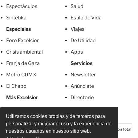
Espectáculos
Salud
Sintetika
Estilo de Vida
Especiales
Viajes
Foro Excélsior
De Utilidad
Crisis ambiental
Apps
Franja de Gaza
Servicios
Metro CDMX
Newsletter
El Chapo
Anúnciate
Más Excelsior
Directorio
Mujeres
Suscripciones
Utilizamos cookies propias y de terceros para
personalizar y mejorar el uso y la experiencia de
© 2026 Todos los derechos reservados. Prohibida la reproducción total
nuestros usuarios en nuestro sitio web.
o parcial, incluyendo cualquier medio electrónico*