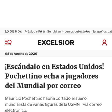
LO DE HOY:
México y Perú
Se jubilan 4 perros detectores
Jalapeños baj
E
x
M
I
c
e
n
n
e
i
08 de Agosto de 2026
ú
l
c
s
i
¡Escándalo en Estados Unidos!
i
a
o
r
Pochettino echa a jugadores
r
S
e
del Mundial por correo
s
i
ó
Mauricio Pochettino habría cortado el sueño
n
mundialista de varias figuras de la USMNT vía correo
electrónico.