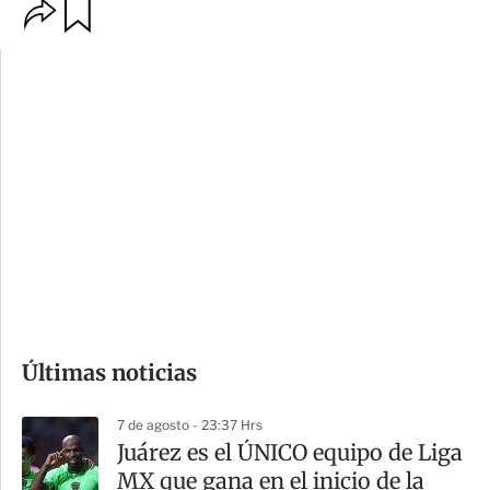
O
G
p
u
c
a
i
r
o
d
n
a
e
r
s
d
e
c
o
Últimas noticias
m
p
7 de agosto - 23:37 Hrs
a
Juárez es el ÚNICO equipo de Liga
r
MX que gana en el inicio de la