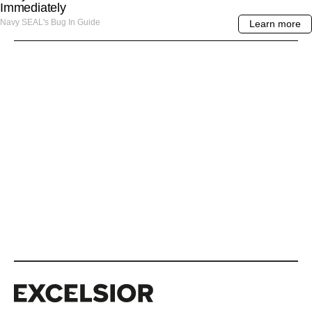
Excelsior
Excelsior