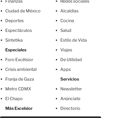
Finanzas
Redes sociales
Ciudad de México
Alcaldías
Deportes
Cocina
Espectáculos
Salud
Sintetika
Estilo de Vida
Especiales
Viajes
Foro Excélsior
De Utilidad
Crisis ambiental
Apps
Franja de Gaza
Servicios
Metro CDMX
Newsletter
El Chapo
Anúnciate
Más Excelsior
Directorio