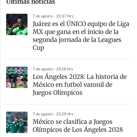
Últimas noticias
m
p
7 de agosto - 23:37 Hrs
a
Juárez es el ÚNICO equipo de Liga
r
MX que gana en el inicio de la
t
segunda jornada de la Leagues
i
Cup
r
7 de agosto - 23:18 Hrs
Los Ángeles 2028: La historia de
México en futbol varonil de
Juegos Olímpicos
7 de agosto - 23:29 Hrs
México se clasifica a Juegos
Olímpicos de Los Ángeles 2028