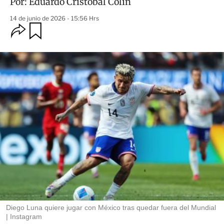
Por:
Eduardo Cristobal Colin
14 de junio de 2026 - 15:56 Hrs
O
G
u
p
a
c
r
i
d
o
a
n
r
e
s
d
e
c
o
m
p
a
r
t
i
r
Diego Luna quiere jugar con México tras quedar fuera del Mundial
Instagram