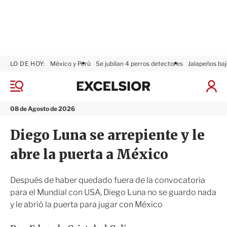
LO DE HOY:
México y Perú
Se jubilan 4 perros detectores
Jalapeños baj
E
x
M
I
c
e
n
n
e
i
08 de Agosto de 2026
ú
l
c
s
i
Diego Luna se arrepiente y le
i
a
o
r
abre la puerta a México
r
S
e
s
Después de haber quedado fuera de la convocatoria
i
para el Mundial con USA, Diego Luna no se guardo nada
ó
y le abrió la puerta para jugar con México
n