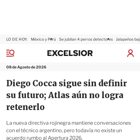
LO DE HOY:
México y Perú
Se jubilan 4 perros detectores
Jalapeños baj
E
x
M
I
c
e
n
n
e
i
08 de Agosto de 2026
ú
l
c
s
i
Diego Cocca sigue sin definir
i
a
o
r
su futuro; Atlas aún no logra
r
S
e
retenerlo
s
i
ó
La nueva directiva rojinegra mantiene conversaciones
n
con el técnico argentino, pero todavía no existe un
acuerdo rumbo al Apertura 2026.