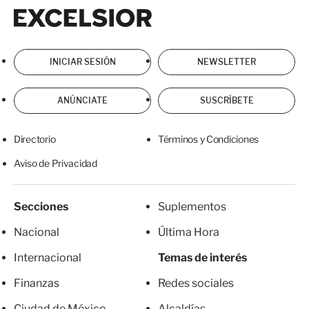
Excelsior
Excelsior
INICIAR SESIÓN
NEWSLETTER
ANÚNCIATE
SUSCRÍBETE
Directorio
Términos y Condiciones
Aviso de Privacidad
Secciones
Suplementos
Nacional
Última Hora
Internacional
Temas de interés
Finanzas
Redes sociales
Ciudad de México
Alcaldías