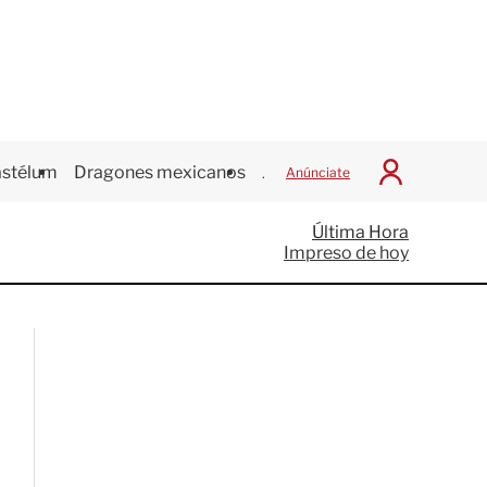
stélum
Dragones mexicanos
Juegos Centroamericanos
Anúnciate
I
n
i
Última Hora
c
Impreso de hoy
i
a
r
S
e
s
i
ó
n