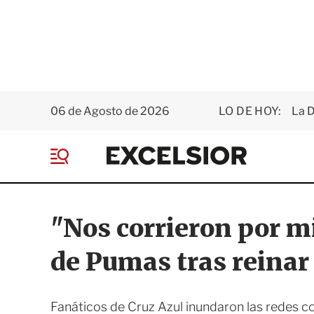
06 de Agosto de 2026
LO DE HOY:
La D
E
x
M
c
e
e
n
l
ú
s
"Nos corrieron por mi
i
o
de Pumas tras reinar
r
Fanáticos de Cruz Azul inundaron las redes co