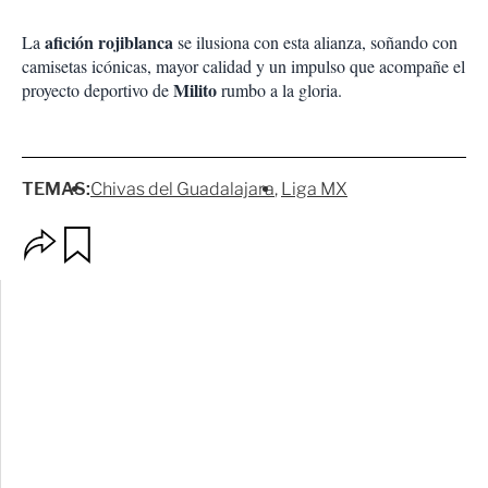
afición rojiblanca
La
se ilusiona con esta alianza, soñando con
camisetas icónicas, mayor calidad y un impulso que acompañe el
Milito
proyecto deportivo de
rumbo a la gloria.
TEMAS:
Chivas del Guadalajara
Liga MX
O
G
p
u
c
a
i
r
o
d
n
a
e
r
s
d