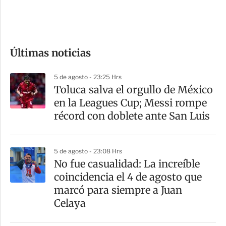
e
c
o
Últimas noticias
m
p
5 de agosto - 23:25 Hrs
a
Toluca salva el orgullo de México
r
en la Leagues Cup; Messi rompe
t
récord con doblete ante San Luis
i
r
5 de agosto - 23:08 Hrs
No fue casualidad: La increíble
coincidencia el 4 de agosto que
marcó para siempre a Juan
Celaya