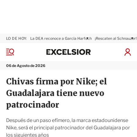
LO DE HOY:
La DEA reconoce a García Harfuch
¡Rescaten al Schnauzer!
E
x
M
I
c
e
n
n
e
i
06 de Agosto de 2026
ú
l
c
s
i
Chivas firma por Nike; el
i
a
o
r
Guadalajara tiene nuevo
r
S
e
patrocinador
s
i
ó
Después de un paso efímero, la marca estadounidense
n
Nike, será el principal patrocinador del Guadalajara por
los siguientes años