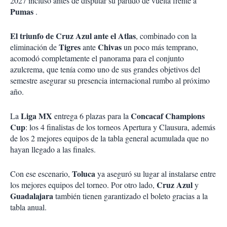
2027 incluso antes de disputar su partido de vuelta frente a
Pumas
.
El triunfo de Cruz Azul ante el Atlas
, combinado con la
Tigres
Chivas
eliminación de
ante
un poco más temprano,
acomodó completamente el panorama para el conjunto
azulcrema, que tenía como uno de sus grandes objetivos del
semestre asegurar su presencia internacional rumbo al próximo
año.
Liga MX
Concacaf Champions
La
entrega 6 plazas para la
Cup
: los 4 finalistas de los torneos Apertura y Clausura, además
de los 2 mejores equipos de la tabla general acumulada que no
hayan llegado a las finales.
Toluca
Con ese escenario,
ya aseguró su lugar al instalarse entre
Cruz Azul
los mejores equipos del torneo. Por otro lado,
y
Guadalajara
también tienen garantizado el boleto gracias a la
tabla anual.