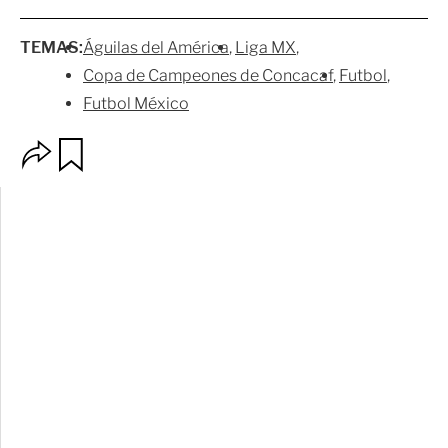
TEMAS:
Águilas del América
Liga MX
Copa de Campeones de Concacaf
Futbol
Futbol México
O
G
p
u
c
a
i
r
o
d
n
a
e
r
s
d
e
c