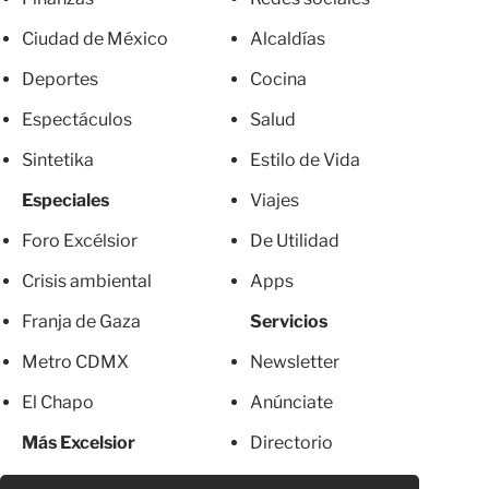
Ciudad de México
Alcaldías
Deportes
Cocina
Espectáculos
Salud
Sintetika
Estilo de Vida
Especiales
Viajes
Foro Excélsior
De Utilidad
Crisis ambiental
Apps
Franja de Gaza
Servicios
Metro CDMX
Newsletter
El Chapo
Anúnciate
Más Excelsior
Directorio
Mujeres
Suscripciones