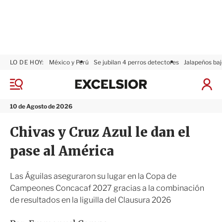
LO DE HOY:
México y Perú
Se jubilan 4 perros detectores
Jalapeños baj
E
x
M
I
c
e
n
n
e
i
10 de Agosto de 2026
ú
l
c
s
i
Chivas y Cruz Azul le dan el
i
a
o
r
pase al América
r
S
e
s
Las Águilas aseguraron su lugar en la Copa de
i
Campeones Concacaf 2027 gracias a la combinación
ó
de resultados en la liguilla del Clausura 2026
n