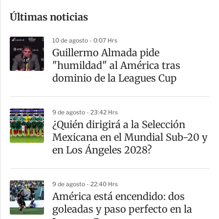
o
Últimas noticias
m
p
10 de agosto - 0:07 Hrs
a
Guillermo Almada pide
r
"humildad" al América tras
t
dominio de la Leagues Cup
i
r
9 de agosto - 23:42 Hrs
¿Quién dirigirá a la Selección
Mexicana en el Mundial Sub-20 y
en Los Ángeles 2028?
9 de agosto - 22:40 Hrs
América está encendido: dos
goleadas y paso perfecto en la