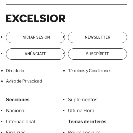
Excelsior
Excelsior
INICIAR SESIÓN
NEWSLETTER
ANÚNCIATE
SUSCRÍBETE
Directorio
Términos y Condiciones
Aviso de Privacidad
Secciones
Suplementos
Nacional
Última Hora
Internacional
Temas de interés
Finanzas
Redes sociales