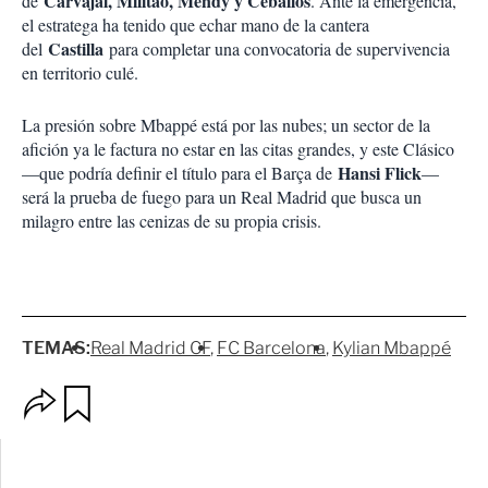
Carvajal, Militão, Mendy y Ceballos
de
. Ante la emergencia,
el estratega ha tenido que echar mano de la cantera
Castilla
del
para completar una convocatoria de supervivencia
en territorio culé.
La presión sobre Mbappé está por las nubes; un sector de la
afición ya le factura no estar en las citas grandes, y este Clásico
Hansi Flick
—que podría definir el título para el Barça de
—
será la prueba de fuego para un Real Madrid que busca un
milagro entre las cenizas de su propia crisis.
TEMAS:
Real Madrid CF
FC Barcelona
Kylian Mbappé
O
G
p
u
c
a