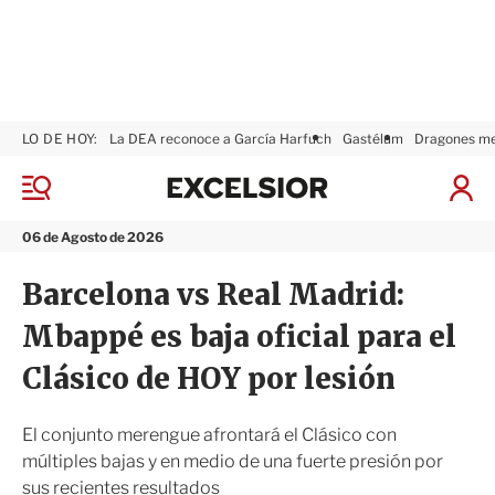
LO DE HOY:
La DEA reconoce a García Harfuch
Gastélum
Dragones m
E
x
M
I
c
e
n
n
e
i
06 de Agosto de 2026
ú
l
c
s
i
Barcelona vs Real Madrid:
i
a
o
r
Mbappé es baja oficial para el
r
S
e
Clásico de HOY por lesión
s
i
ó
El conjunto merengue afrontará el Clásico con
n
múltiples bajas y en medio de una fuerte presión por
sus recientes resultados