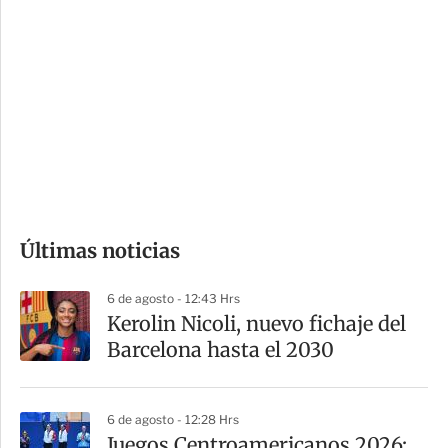
i
r
o
d
n
a
e
r
s
d
e
c
o
Últimas noticias
m
p
6 de agosto - 12:43 Hrs
a
Kerolin Nicoli, nuevo fichaje del
r
Barcelona hasta el 2030
t
i
6 de agosto - 12:28 Hrs
r
Juegos Centroamericanos 2026: