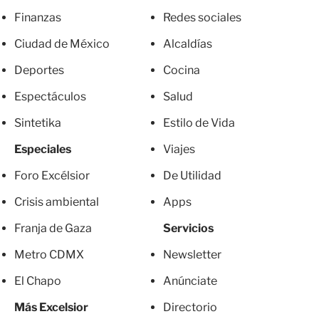
Finanzas
Redes sociales
Ciudad de México
Alcaldías
Deportes
Cocina
Espectáculos
Salud
Sintetika
Estilo de Vida
Especiales
Viajes
Foro Excélsior
De Utilidad
Crisis ambiental
Apps
Franja de Gaza
Servicios
Metro CDMX
Newsletter
El Chapo
Anúnciate
Más Excelsior
Directorio