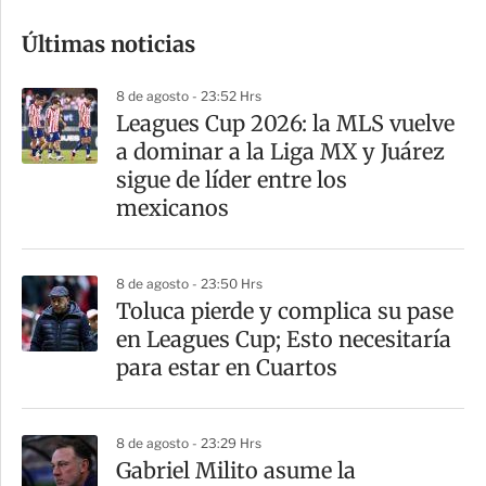
o
Últimas noticias
m
p
8 de agosto - 23:52 Hrs
a
Leagues Cup 2026: la MLS vuelve
r
a dominar a la Liga MX y Juárez
t
sigue de líder entre los
i
mexicanos
r
8 de agosto - 23:50 Hrs
Toluca pierde y complica su pase
en Leagues Cup; Esto necesitaría
para estar en Cuartos
8 de agosto - 23:29 Hrs
Gabriel Milito asume la