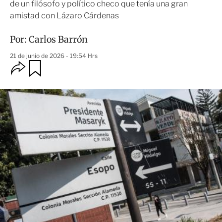
de un filósofo y político checo que tenía una gran
amistad con Lázaro Cárdenas
Por:
Carlos Barrón
21 de junio de 2026 - 19:54 Hrs
O
G
u
p
a
c
r
i
d
o
a
n
r
e
s
d
e
c
o
m
p
a
r
t