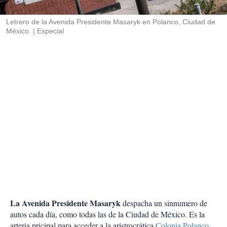
i
r
Letrero de la Avenida Presidente Masaryk en Polanco, Ciudad de
México.
Especial
La Avenida Presidente Masaryk
despacha un sinnumero de
autos cada día, como todas las de la Ciudad de México. Es la
arteria pricipal para acceder a la aristrocrática
Colonia Polanco