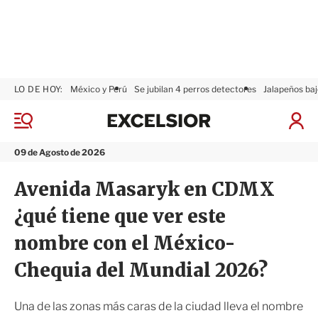
LO DE HOY:
México y Perú
Se jubilan 4 perros detectores
Jalapeños baj
E
x
M
I
c
e
n
n
e
i
09 de Agosto de 2026
ú
l
c
s
i
Avenida Masaryk en CDMX
i
a
o
r
¿qué tiene que ver este
r
S
e
nombre con el México-
s
i
Chequia del Mundial 2026?
ó
n
Una de las zonas más caras de la ciudad lleva el nombre