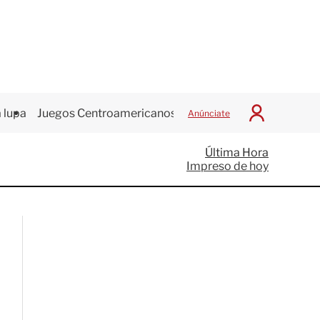
 lupa
Juegos Centroamericanos
Anúnciate
I
n
i
Última Hora
c
Impreso de hoy
i
a
r
S
e
s
i
ó
n