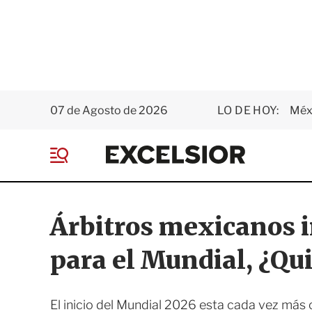
07 de Agosto de 2026
LO DE HOY:
Méxi
E
x
M
c
e
e
n
l
ú
s
Árbitros mexicanos i
i
o
para el Mundial, ¿Qu
r
El inicio del Mundial 2026 esta cada vez más c