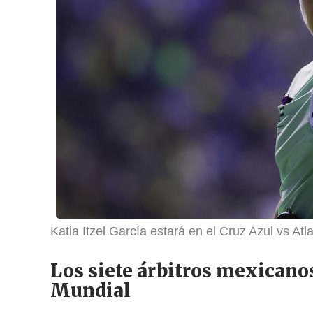
Katia Itzel García estará en el Cruz Azul vs Atla
Los siete árbitros mexicanos
Mundial