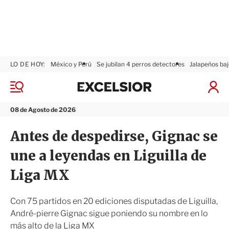
LO DE HOY:
México y Perú
Se jubilan 4 perros detectores
Jalapeños baj
E
x
M
I
c
e
n
n
e
i
08 de Agosto de 2026
ú
l
c
s
i
Antes de despedirse, Gignac se
i
a
o
r
une a leyendas en Liguilla de
r
S
e
Liga MX
s
i
ó
Con 75 partidos en 20 ediciones disputadas de Liguilla,
n
André-pierre Gignac sigue poniendo su nombre en lo
más alto de la Liga MX