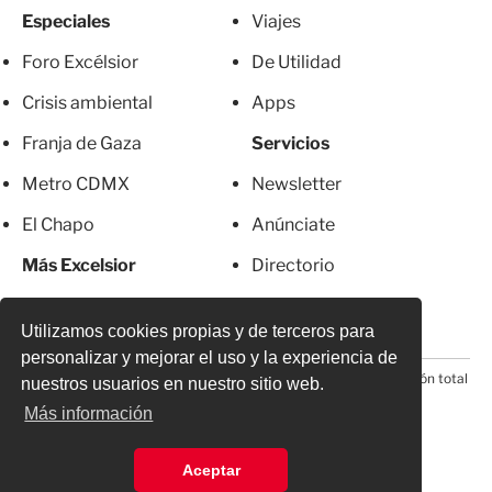
Especiales
Viajes
Foro Excélsior
De Utilidad
Crisis ambiental
Apps
Franja de Gaza
Servicios
Metro CDMX
Newsletter
El Chapo
Anúnciate
Más Excelsior
Directorio
Mujeres
Suscripciones
Utilizamos cookies propias y de terceros para
personalizar y mejorar el uso y la experiencia de
© 2026 Todos los derechos reservados. Prohibida la reproducción total
nuestros usuarios en nuestro sitio web.
o parcial, incluyendo cualquier medio electrónico*
Más información
Aceptar