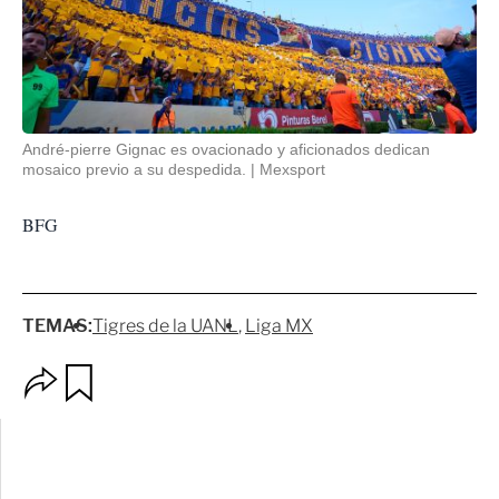
André-pierre Gignac es ovacionado y aficionados dedican
mosaico previo a su despedida.
Mexsport
BFG
TEMAS:
Tigres de la UANL
Liga MX
O
G
p
u
c
a
i
r