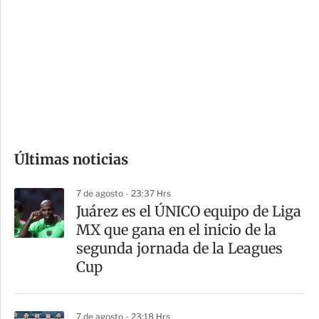
o
d
n
a
e
r
s
d
e
c
o
Últimas noticias
m
p
7 de agosto - 23:37 Hrs
a
Juárez es el ÚNICO equipo de Liga
r
MX que gana en el inicio de la
t
segunda jornada de la Leagues
i
Cup
r
7 de agosto - 23:18 Hrs