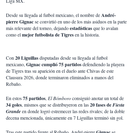
Liga MX.
André-
Desde su llegada al futbol mexicano, el nombre de
pierre Gignac
se convirtió en uno de los más asiduos en la parte
estadísticas
más relevante del torneo, dejando
que lo avalan
mejor futbolista de Tigres
como el
en la historia.
20 Liguillas
Con
disputadas desde su llegada al futbol
Gignac cumplió 75 partidos
mexicano,
defendiendo la playera
de Tigres tras su aparición en el duelo ante Chivas de este
Clausura 2026, donde terminaron eliminados a manos del
Rebaño.
75 partidos
En estos
,
El Bómboro
consiguió anotar un total de
34 goles
20 fases de
, mismos que se distribuyeron en las
Fiesta
Grande
en donde logró estremecer las redes rivales; de la doble
decena mencionada, únicamente en 7 Liguillas terminó sin gol.
Gignac
Tras este partido frente al Rebaño, André-pierre
se