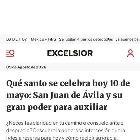
LO DE HOY:
México y Perú
Se jubilan 4 perros detectores
Jalapeños baj
E
x
M
I
c
e
n
n
e
i
09 de Agosto de 2026
ú
l
c
s
i
Qué santo se celebra hoy 10 de
i
a
o
r
mayo: San Juan de Ávila y su
r
S
e
gran poder para auxiliar
s
i
ó
¿Necesitas claridad en tu camino o consuelo ante el
n
desprecio? Descubre la poderosa intercesión que la
Iglesia reserva para hoy y cómo recibir su gracia.