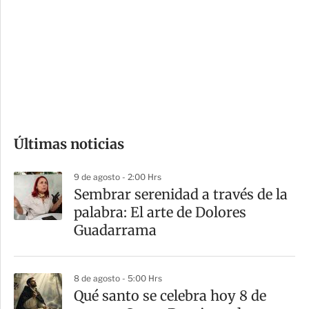
n
a
e
r
s
d
e
c
o
Últimas noticias
m
p
9 de agosto - 2:00 Hrs
a
Sembrar serenidad a través de la
r
palabra: El arte de Dolores
t
Guadarrama
i
r
8 de agosto - 5:00 Hrs
Qué santo se celebra hoy 8 de