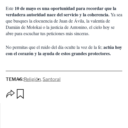
10 de mayo es una oportunidad para recordar que la
Este
verdadera autoridad nace del servicio y la coherencia.
Ya sea
que busques la elocuencia de Juan de Ávila, la valentía de
Damián de Molokai o la justicia de Antonino, el cielo hoy se
abre para escuchar tus peticiones más sinceras.
actúa hoy
No permitas que el ruido del día oculte la voz de la fe;
con el corazón y la ayuda de estos grandes protectores.
TEMAS:
Religión
Santoral
O
G
p
u
c
a
i
r
o
d