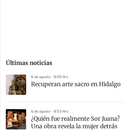
n
a
e
r
s
d
e
c
o
Últimas noticias
m
p
6 de agosto - 9:05 Hrs
a
Recuperan arte sacro en Hidalgo
r
t
i
6 de agosto - 8:53 Hrs
r
¿Quién fue realmente Sor Juana?
Una obra revela la mujer detrás