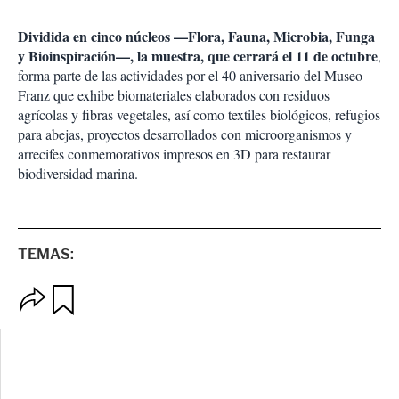
Dividida en cinco núcleos —Flora, Fauna, Microbia, Funga
y Bioinspiración—, la muestra, que cerrará el 11 de octubre
,
forma parte de las actividades por el 40 aniversario del Museo
Franz que exhibe biomateriales elaborados con residuos
agrícolas y fibras vegetales, así como textiles biológicos, refugios
para abejas, proyectos desarrollados con microorganismos y
arrecifes conmemorativos impresos en 3D para restaurar
biodiversidad marina.
TEMAS:
O
G
p
u
c
a
i
r
o
d