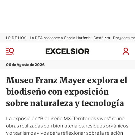
LO DE HOY:
La DEA reconoce a García Harfuch
Gastélum
Dragones m
E
x
M
I
c
e
n
n
e
i
06 de Agosto de 2026
ú
l
c
s
i
Museo Franz Mayer explora el
i
a
o
r
biodiseño con exposición
r
S
e
sobre naturaleza y tecnología
s
i
ó
La exposición “Biodiseño MX: Territorios vivos” reúne
n
obras realizadas con biomateriales, residuos orgánicos
y organismos vivos para reflexionar sobre la relación