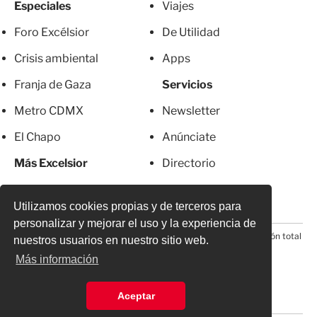
Especiales
Viajes
Foro Excélsior
De Utilidad
Crisis ambiental
Apps
Franja de Gaza
Servicios
Metro CDMX
Newsletter
El Chapo
Anúnciate
Más Excelsior
Directorio
Mujeres
Suscripciones
Utilizamos cookies propias y de terceros para
personalizar y mejorar el uso y la experiencia de
© 2026 Todos los derechos reservados. Prohibida la reproducción total
nuestros usuarios en nuestro sitio web.
o parcial, incluyendo cualquier medio electrónico*
Más información
Aceptar