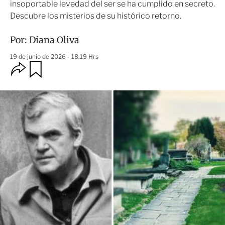
insoportable levedad del ser se ha cumplido en secreto.
Descubre los misterios de su histórico retorno.
Por:
Diana Oliva
19 de junio de 2026 - 18:19 Hrs
O
G
u
p
a
c
r
i
d
o
a
n
r
e
s
d
e
c
o
m
p
a
r
t