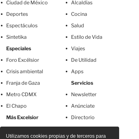
Ciudad de México
Alcaldías
Deportes
Cocina
Espectáculos
Salud
Sintetika
Estilo de Vida
Especiales
Viajes
Foro Excélsior
De Utilidad
Crisis ambiental
Apps
Franja de Gaza
Servicios
Metro CDMX
Newsletter
El Chapo
Anúnciate
Más Excelsior
Directorio
Mujeres
Suscripciones
Utilizamos cookies propias y de terceros para