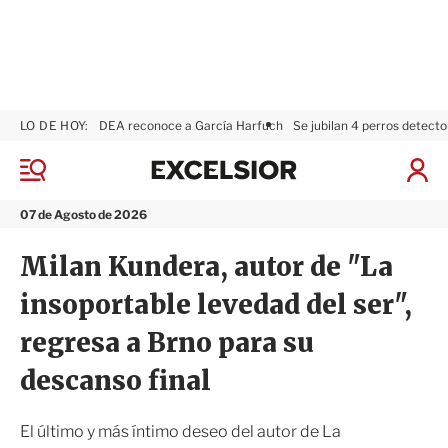
LO DE HOY:
DEA reconoce a García Harfuch
Se jubilan 4 perros detecto
E
x
M
I
c
e
n
n
e
i
07 de Agosto de 2026
ú
l
c
s
i
Milan Kundera, autor de "La
i
a
o
r
insoportable levedad del ser",
r
S
e
regresa a Brno para su
s
i
descanso final
ó
n
El último y más íntimo deseo del autor de La