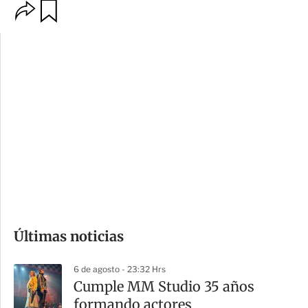
O
G
p
u
c
a
i
r
o
d
n
a
e
r
s
d
e
c
o
Últimas noticias
m
p
6 de agosto - 23:32 Hrs
a
Cumple MM Studio 35 años
r
formando actores