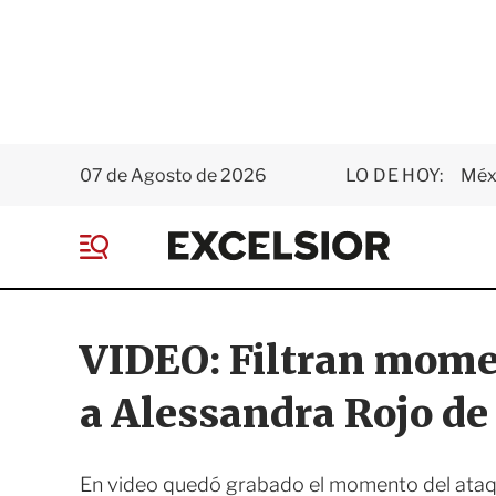
07 de Agosto de 2026
LO DE HOY:
Méxi
E
x
M
c
e
e
n
l
ú
s
VIDEO: Filtran momen
i
o
a Alessandra Rojo d
r
En video quedó grabado el momento del ataqu