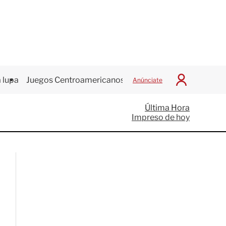
 lupa
Juegos Centroamericanos
Anúnciate
I
n
i
Última Hora
c
Impreso de hoy
i
a
r
S
e
s
i
ó
n