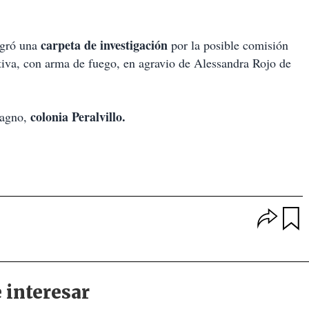
carpeta de investigación
egró una
por la posible comisión
ativa, con arma de fuego, en agravio de Alessandra Rojo de
colonia Peralvillo.
magno,
O
p
u
c
a
i
r
o
d