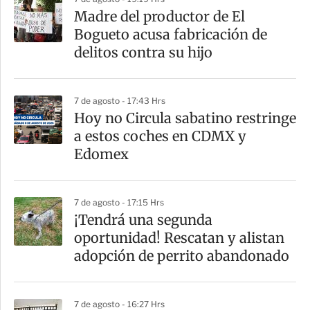
a
Madre del productor de El
r
Bogueto acusa fabricación de
t
delitos contra su hijo
i
r
7 de agosto - 17:43 Hrs
Hoy no Circula sabatino restringe
a estos coches en CDMX y
Edomex
7 de agosto - 17:15 Hrs
¡Tendrá una segunda
oportunidad! Rescatan y alistan
adopción de perrito abandonado
7 de agosto - 16:27 Hrs