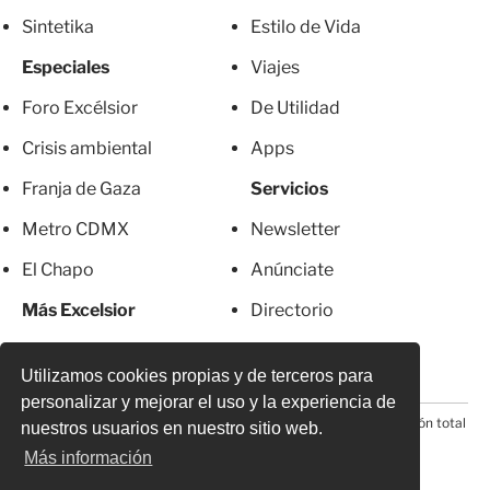
Sintetika
Estilo de Vida
Especiales
Viajes
Foro Excélsior
De Utilidad
Crisis ambiental
Apps
Franja de Gaza
Servicios
Metro CDMX
Newsletter
El Chapo
Anúnciate
Más Excelsior
Directorio
Mujeres
Suscripciones
Utilizamos cookies propias y de terceros para
personalizar y mejorar el uso y la experiencia de
© 2026 Todos los derechos reservados. Prohibida la reproducción total
nuestros usuarios en nuestro sitio web.
o parcial, incluyendo cualquier medio electrónico*
Más información