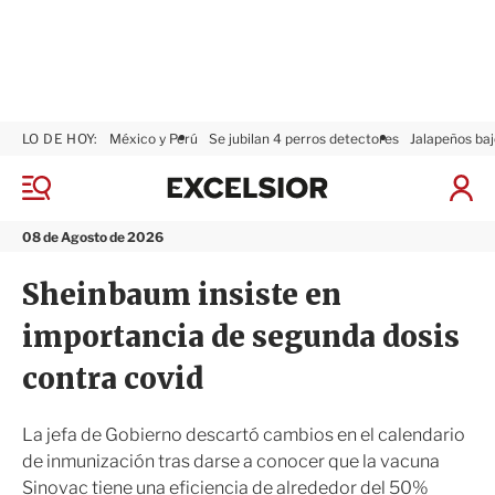
LO DE HOY:
México y Perú
Se jubilan 4 perros detectores
Jalapeños baj
E
x
M
I
c
e
n
n
e
i
08 de Agosto de 2026
ú
l
c
s
i
Sheinbaum insiste en
i
a
o
r
importancia de segunda dosis
r
S
e
contra covid
s
i
ó
La jefa de Gobierno descartó cambios en el calendario
n
de inmunización tras darse a conocer que la vacuna
Sinovac tiene una eficiencia de alrededor del 50%