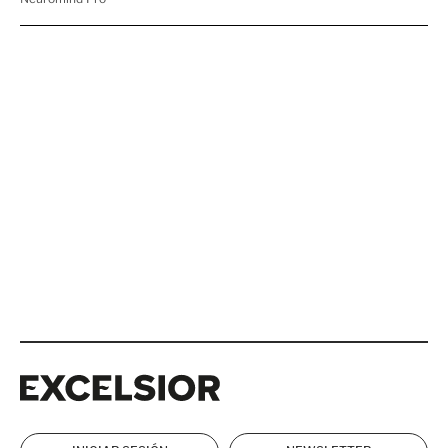
Excelsior
Excelsior