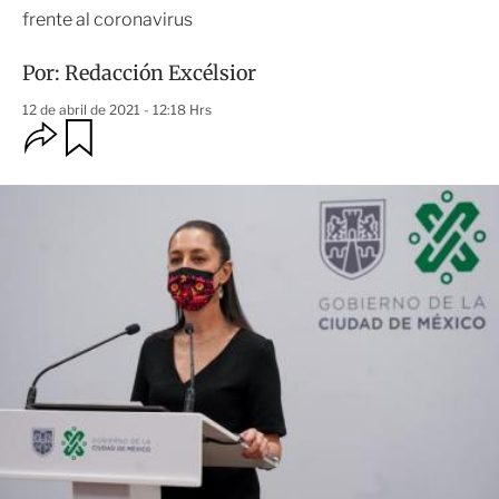
frente al coronavirus
Por:
Redacción Excélsior
12 de abril de 2021 - 12:18 Hrs
O
G
u
p
a
c
r
i
d
o
a
n
r
e
s
d
e
c
o
m
p
a
r
t
i