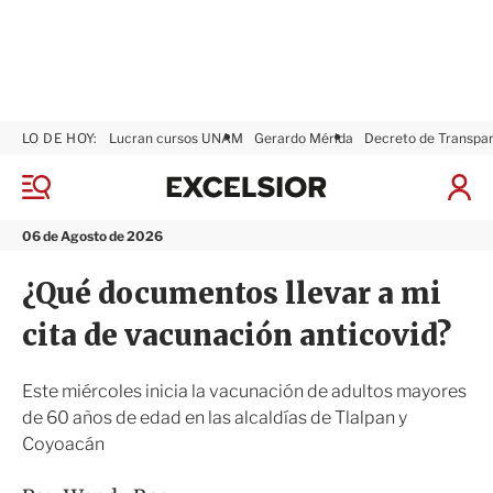
LO DE HOY:
Lucran cursos UNAM
Gerardo Mérida
Decreto de Transpa
E
x
M
I
c
e
n
n
e
i
06 de Agosto de 2026
ú
l
c
s
i
¿Qué documentos llevar a mi
i
a
o
r
cita de vacunación anticovid?
r
S
e
s
Este miércoles inicia la vacunación de adultos mayores
i
de 60 años de edad en las alcaldías de Tlalpan y
ó
Coyoacán
n