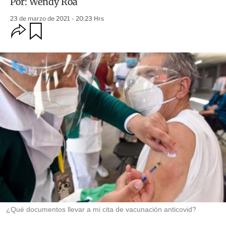
Por:
Wendy Roa
23 de marzo de 2021 - 20:23 Hrs
O
G
u
p
a
c
r
i
d
o
a
n
r
e
s
d
e
c
o
m
p
a
r
t
i
r
¿Qué documentos llevar a mi cita de vacunación anticovid?