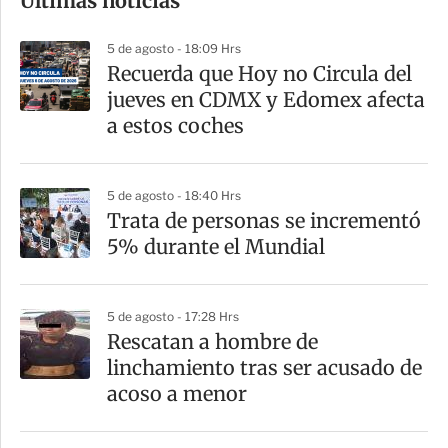
Últimas noticias
m
p
5 de agosto - 18:09 Hrs
a
Recuerda que Hoy no Circula del
r
jueves en CDMX y Edomex afecta
t
a estos coches
i
r
5 de agosto - 18:40 Hrs
Trata de personas se incrementó
5% durante el Mundial
5 de agosto - 17:28 Hrs
Rescatan a hombre de
linchamiento tras ser acusado de
acoso a menor