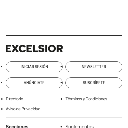
Excelsior
Excelsior
INICIAR SESIÓN
NEWSLETTER
ANÚNCIATE
SUSCRÍBETE
Directorio
Términos y Condiciones
Aviso de Privacidad
Secciones
Suplementos