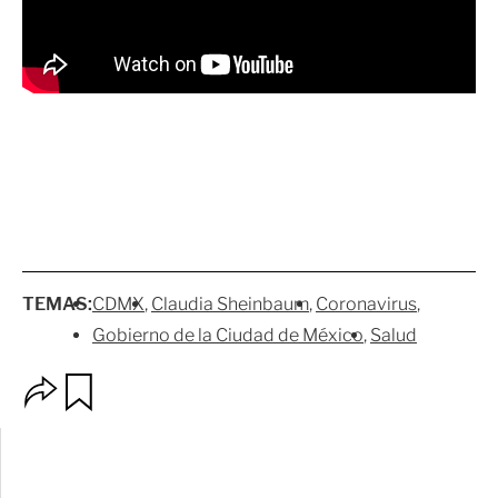
TEMAS:
CDMX
Claudia Sheinbaum
Coronavirus
Gobierno de la Ciudad de México
Salud
O
G
p
u
c
a
i
r