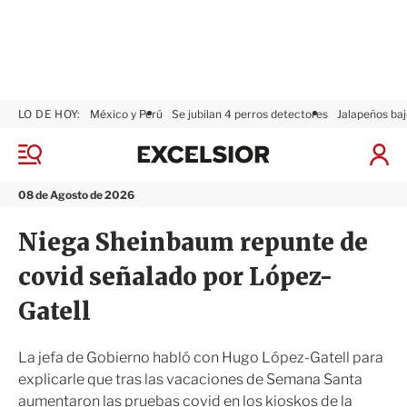
LO DE HOY:
México y Perú
Se jubilan 4 perros detectores
Jalapeños baj
E
x
M
I
c
e
n
n
e
i
08 de Agosto de 2026
ú
l
c
s
i
Niega Sheinbaum repunte de
i
a
o
r
covid señalado por López-
r
S
e
Gatell
s
i
ó
La jefa de Gobierno habló con Hugo López-Gatell para
n
explicarle que tras las vacaciones de Semana Santa
aumentaron las pruebas covid en los kioskos de la