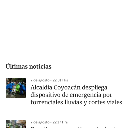
o
d
n
a
e
r
s
d
e
c
o
Últimas noticias
m
p
7 de agosto - 22:31 Hrs
a
Alcaldía Coyoacán despliega
r
dispositivo de emergencia por
t
torrenciales lluvias y cortes viales
i
r
7 de agosto - 22:17 Hrs