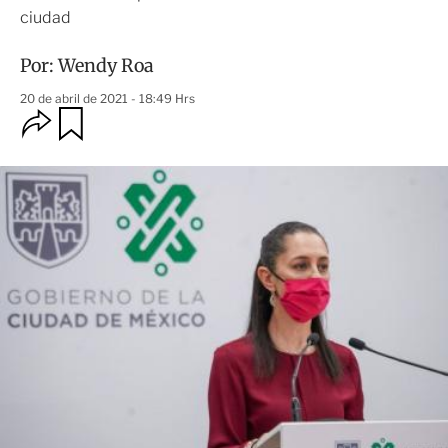
ciudad
Por:
Wendy Roa
20 de abril de 2021 - 18:49 Hrs
O
G
u
p
a
c
r
i
d
o
a
n
r
e
s
d
e
c
o
m
p
a
r
t
i