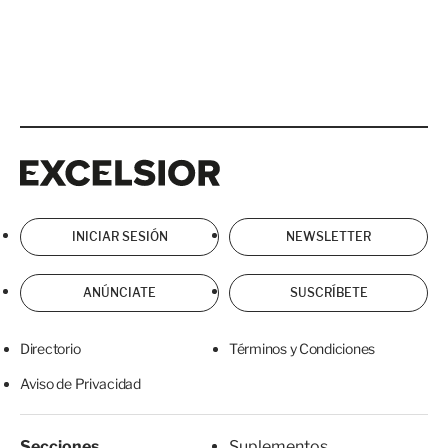
Excelsior
Excelsior
INICIAR SESIÓN
NEWSLETTER
ANÚNCIATE
SUSCRÍBETE
Directorio
Términos y Condiciones
Aviso de Privacidad
Secciones
Suplementos