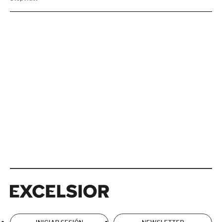
Excelsior
Excelsior