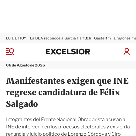
LO DE HOY:
La DEA reconoce a García Harfuch
Gastélum
Dragones m
E
x
M
I
c
e
n
n
e
i
06 de Agosto de 2026
ú
l
c
s
i
Manifestantes exigen que INE
i
a
o
r
regrese candidatura de Félix
r
S
e
Salgado
s
i
ó
Integrantes del Frente Nacional Obradorista acusan al
n
INE de intervenir en los procesos electorales y exigen la
renuncia y juicio político de Lorenzo Córdova y Ciro