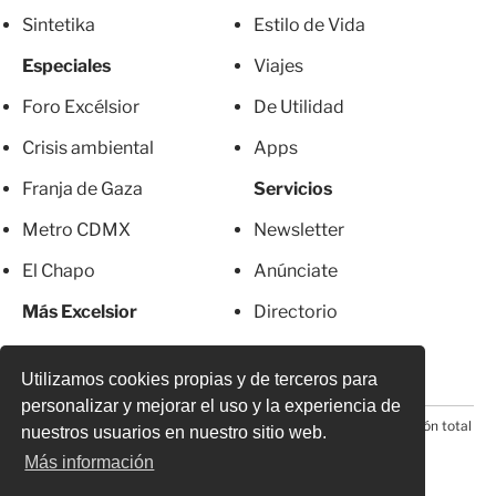
Sintetika
Estilo de Vida
Especiales
Viajes
Foro Excélsior
De Utilidad
Crisis ambiental
Apps
Franja de Gaza
Servicios
Metro CDMX
Newsletter
El Chapo
Anúnciate
Más Excelsior
Directorio
Mujeres
Suscripciones
Utilizamos cookies propias y de terceros para
personalizar y mejorar el uso y la experiencia de
© 2026 Todos los derechos reservados. Prohibida la reproducción total
nuestros usuarios en nuestro sitio web.
o parcial, incluyendo cualquier medio electrónico*
Más información