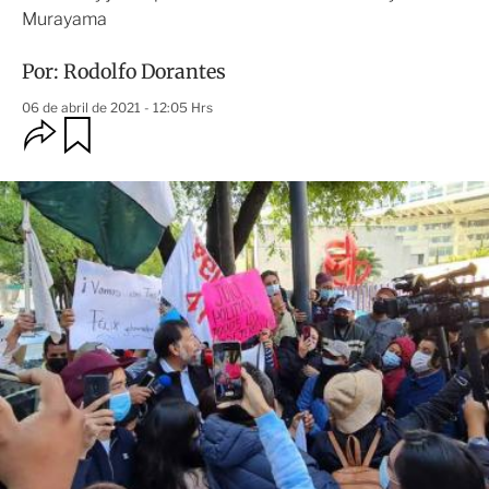
Murayama
Por:
Rodolfo Dorantes
06 de abril de 2021 - 12:05 Hrs
O
G
u
p
a
c
r
i
d
o
a
n
r
e
s
d
e
c
o
m
p
a
r
t
i