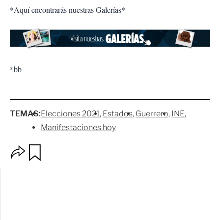
*Aquí encontrarás nuestras Galerías*
*bb
TEMAS:
Elecciones 2021
Estados
Guerrero
INE
Manifestaciones hoy
O
G
p
u
c
a
i
r
o
d
n
a