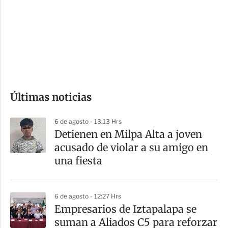
e
r
s
d
e
c
o
Últimas noticias
m
p
6 de agosto - 13:13 Hrs
a
Detienen en Milpa Alta a joven
r
acusado de violar a su amigo en
t
una fiesta
i
r
6 de agosto - 12:27 Hrs
Empresarios de Iztapalapa se
suman a Aliados C5 para reforzar