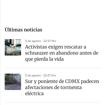
d
e
c
o
Últimas noticias
m
p
5 de agosto - 22:37 Hrs
a
Activistas exigen rescatar a
r
schnauzer en abandono antes de
t
que pierda la vida
i
r
5 de agosto - 22:27 Hrs
Sur y poniente de CDMX padecen
afectaciones de tormenta
eléctrica