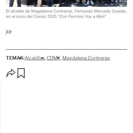
El alcalde de Magdalena Contreras, Fernando Mercado Guaida,
en el inicio del Censo 2025 “Con Permiso Voy a Abrir”
jcp
TEMAS:
Alcaldías
CDMX
Magdalena Contreras
O
G
p
u
c
a
i
r
o
d
n
a
e
r
s