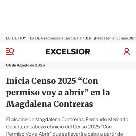
LO DE HOY:
La DEA reconoce a García Harfuch
¡Rescaten al Schnauzer!
E
x
M
I
c
e
n
n
e
i
06 de Agosto de 2026
ú
l
c
s
i
Inicia Censo 2025 “Con
i
a
o
r
permiso voy a abrir” en la
r
S
e
Magdalena Contreras
s
i
ó
El alcalde de Magdalena Contreras, Fernando Mercado
n
Guaida, encabezó el inicio del Censo 2025 “Con
Permiso Voy a Abrir” que se llevará a cabo a partir de