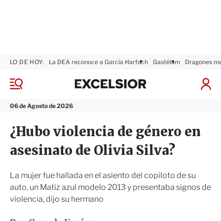
LO DE HOY:
La DEA reconoce a García Harfuch
Gastélum
Dragones m
E
x
M
I
c
e
n
n
e
i
06 de Agosto de 2026
ú
l
c
s
i
¿Hubo violencia de género en
i
a
o
r
asesinato de Olivia Silva?
r
S
e
s
La mujer fue hallada en el asiento del copiloto de su
i
auto, un Matiz azul modelo 2013 y presentaba signos de
ó
violencia, dijo su hermano
n