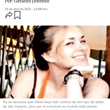
Por:
Gerardo Jiménez
15 de abril de 2021 - 12:08 Hrs
O
G
u
p
a
c
r
i
d
o
a
n
r
e
s
d
e
c
o
m
p
a
r
t
i
r
No se descarta que Olivia haya sido víctima de otro tipo de delito
de alto impacto, pero por el momento su muerte está siendo