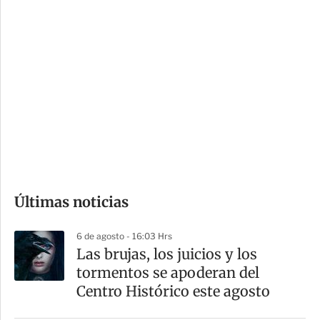
c
a
i
r
o
d
n
a
e
r
s
d
e
c
o
Últimas noticias
m
p
6 de agosto - 16:03 Hrs
a
Las brujas, los juicios y los
r
tormentos se apoderan del
t
Centro Histórico este agosto
i