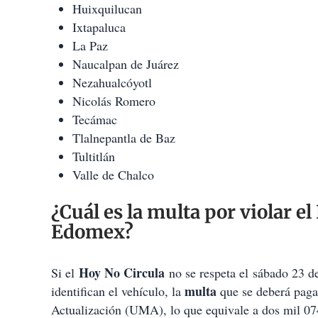
Huixquilucan
Ixtapaluca
La Paz
Naucalpan de Juárez
Nezahualcóyotl
Nicolás Romero
Tecámac
Tlalnepantla de Baz
Tultitlán
Valle de Chalco
¿Cuál es la multa por violar e
Edomex?
Hoy No Circula
Si el
no se respeta el sábado 23 d
multa
identifican el vehículo, la
que se deberá paga
Actualización (UMA), lo que equivale a dos mil 074