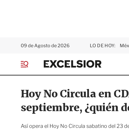
09 de Agosto de 2026
LO DE HOY:
Méxi
E
x
M
c
e
e
n
l
ú
s
Hoy No Circula en C
i
o
septiembre, ¿quién 
r
Así opera el Hoy No Circula sabatino del 23