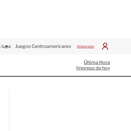
 lupa
Juegos Centroamericanos
Anúnciate
I
n
i
Última Hora
c
Impreso de hoy
i
a
r
S
e
s
i
ó
n