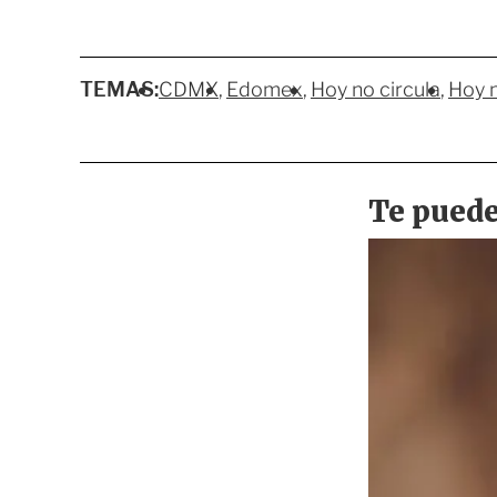
TEMAS:
CDMX
Edomex
Hoy no circula
Hoy n