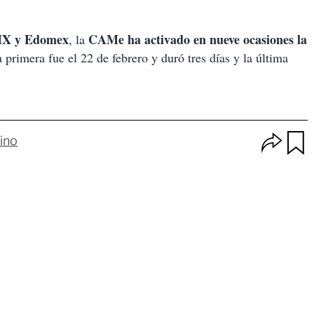
X y Edomex
CAMe ha activado en nueve ocasiones la
, la
 primera fue el 22 de febrero y duró tres días y la última
O
ino
p
u
c
a
i
r
o
d
n
a
e
r
s
d