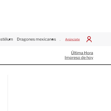
stélum
Dragones mexicanos
Juegos Centroamericanos
Anúnciate
I
n
i
Última Hora
c
Impreso de hoy
i
a
r
S
e
s
i
ó
n