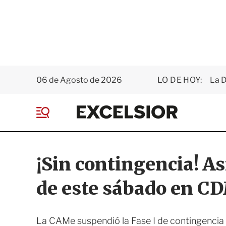
06 de Agosto de 2026
LO DE HOY:
La D
E
x
M
c
e
e
n
l
ú
s
¡Sin contingencia! As
i
o
de este sábado en 
r
La CAMe suspendió la Fase I de contingencia 