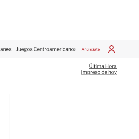
canos
Juegos Centroamericanos
Anúnciate
I
n
i
Última Hora
c
Impreso de hoy
i
a
r
S
e
s
i
ó
n