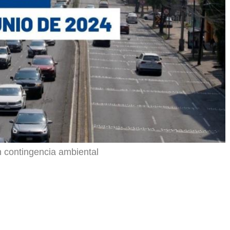
r
n contingencia ambiental