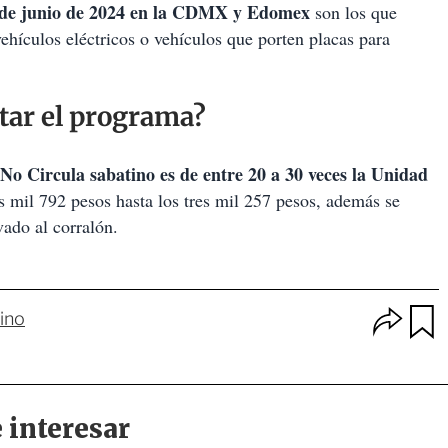
 1 de junio de 2024 en la CDMX y Edomex
son los que
hículos eléctricos o vehículos que porten placas para
etar el programa?
No Circula sabatino es de entre 20 a 30 veces la Unidad
os mil 792 pesos hasta los tres mil 257 pesos, además se
vado al corralón.
O
ino
p
u
c
a
i
r
o
d