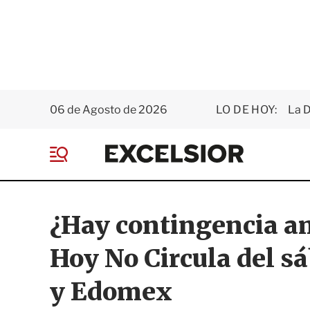
06 de Agosto de 2026
LO DE HOY:
La D
E
x
M
c
e
e
n
l
ú
s
¿Hay contingencia am
i
o
Hoy No Circula del s
r
y Edomex