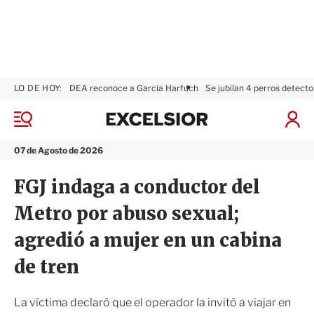
LO DE HOY:
DEA reconoce a García Harfuch
Se jubilan 4 perros detecto
E
x
M
I
c
e
n
n
e
i
07 de Agosto de 2026
ú
l
c
s
i
FGJ indaga a conductor del
i
a
o
r
Metro por abuso sexual;
r
S
e
agredió a mujer en un cabina
s
i
de tren
ó
n
La víctima declaró que el operador la invitó a viajar en