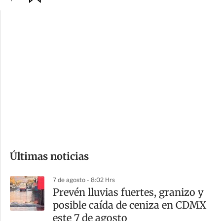
p
u
c
a
i
r
o
d
n
a
e
r
s
d
e
c
o
Últimas noticias
m
p
7 de agosto - 8:02 Hrs
a
Prevén lluvias fuertes, granizo y
r
posible caída de ceniza en CDMX
t
este 7 de agosto