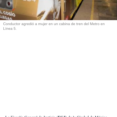
r
t
i
r
Conductor agredió a mujer en un cabina de tren del Metro en
Línea 5.