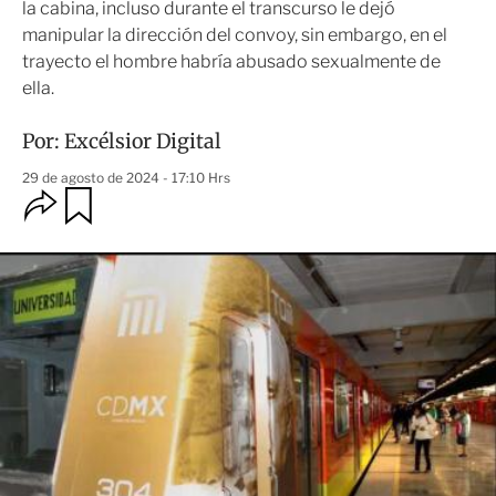
la cabina, incluso durante el transcurso le dejó
manipular la dirección del convoy, sin embargo, en el
trayecto el hombre habría abusado sexualmente de
ella.
Por:
Excélsior Digital
29 de agosto de 2024 - 17:10 Hrs
O
G
u
p
a
c
r
i
d
o
a
n
r
e
s
d
e
c
o
m
p
a