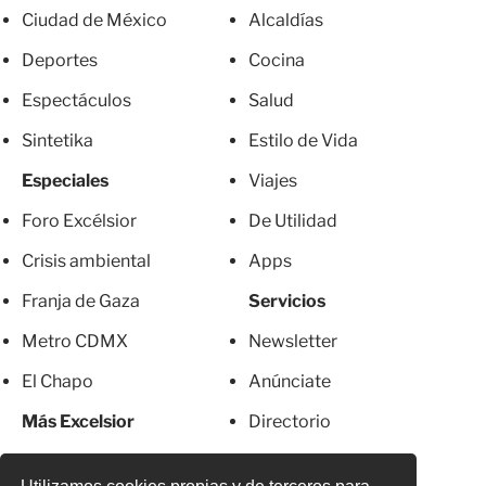
Ciudad de México
Alcaldías
Deportes
Cocina
Espectáculos
Salud
Sintetika
Estilo de Vida
Especiales
Viajes
Foro Excélsior
De Utilidad
Crisis ambiental
Apps
Franja de Gaza
Servicios
Metro CDMX
Newsletter
El Chapo
Anúnciate
Más Excelsior
Directorio
Mujeres
Suscripciones