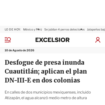
LO DE HOY:
México y Perú
Se jubilan 4 perros detectores
Jalapeños baj
E
x
M
I
c
e
n
n
e
i
10 de Agosto de 2026
ú
l
c
s
i
Desfogue de presa inunda
i
a
o
r
Cuautitlán; aplican el plan
r
S
e
DN-III-E en dos colonias
s
i
ó
En calles de dos municipios mexiquenses, incluido
n
Atizapán, el agua alcanzó medio metro de altura