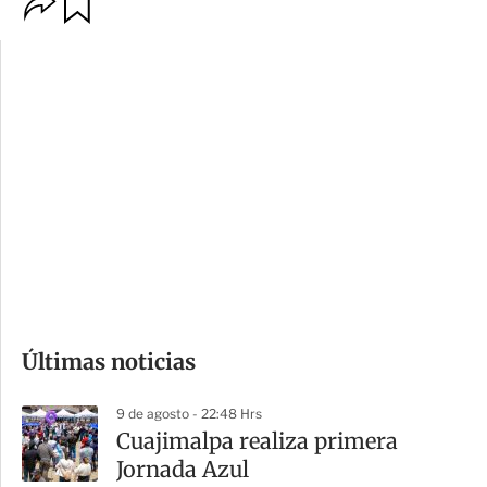
O
G
p
u
c
a
i
r
o
d
n
a
e
r
s
d
e
c
o
Últimas noticias
m
p
9 de agosto - 22:48 Hrs
a
Cuajimalpa realiza primera
r
Jornada Azul