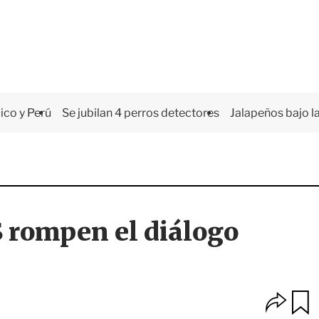
co y Perú
Se jubilan 4 perros detectores
Jalapeños bajo la
 rompen el diálogo
O
u
p