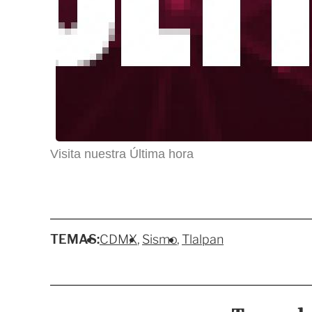
Visita nuestra Última hora
TEMAS:
CDMX
Sismo
Tlalpan