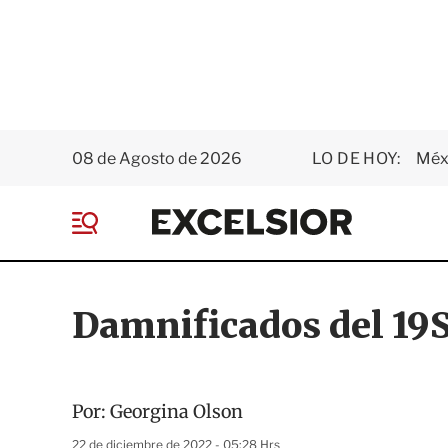
08 de Agosto de 2026
LO DE HOY:
Méxi
E
x
M
c
e
e
n
l
ú
s
Damnificados del 19S
i
o
r
Por:
Georgina Olson
22 de diciembre de 2022 - 05:28 Hrs