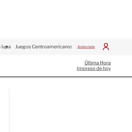
 lupa
Juegos Centroamericanos
Anúnciate
I
n
i
Última Hora
c
Impreso de hoy
i
a
r
S
e
s
i
ó
n
G