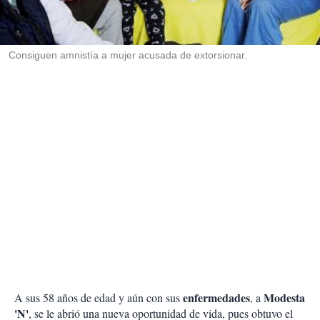
r
t
i
r
Consiguen amnistía a mujer acusada de extorsionar.
enfermedades
Modesta
A sus 58 años de edad y aún con sus
, a
'N'
, se le abrió una nueva oportunidad de vida, pues obtuvo el