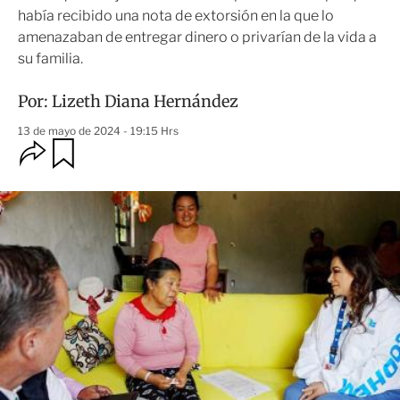
había recibido una nota de extorsión en la que lo
amenazaban de entregar dinero o privarían de la vida a
su familia.
Por:
Lizeth Diana Hernández
13 de mayo de 2024 - 19:15 Hrs
O
G
u
p
a
c
r
i
d
o
a
n
r
e
s
d
e
c
o
m
p
a