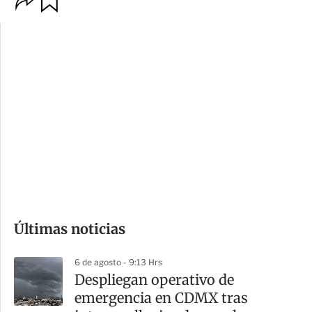
p
u
c
a
i
r
o
d
n
a
e
r
s
d
e
c
o
Últimas noticias
m
p
6 de agosto - 9:13 Hrs
a
Despliegan operativo de
r
emergencia en CDMX tras
t