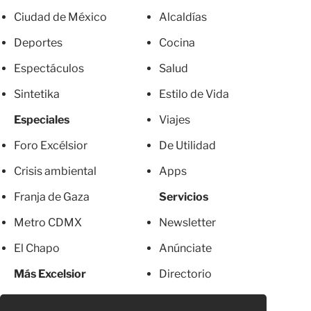
Ciudad de México
Alcaldías
Deportes
Cocina
Espectáculos
Salud
Sintetika
Estilo de Vida
Especiales
Viajes
Foro Excélsior
De Utilidad
Crisis ambiental
Apps
Franja de Gaza
Servicios
Metro CDMX
Newsletter
El Chapo
Anúnciate
Más Excelsior
Directorio
Mujeres
Suscripciones