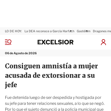
LO DE HOY:
La DEA reconoce a García Harfuch
Gastélum
Dragones m
E
x
M
I
c
e
n
n
e
i
06 de Agosto de 2026
ú
l
c
s
i
Consiguen amnistía a mujer
i
a
o
r
acusada de extorsionar a su
r
S
e
jefe
s
i
ó
Fue detenida luego de ser despedida y hostigada por
n
su jefe para tener relaciones sexuales, a lo que se negó.
Por lo que el sujeto denunció a la policía municipal que