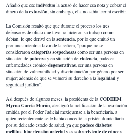
individuo
Añadió que ese
la acusó de hacer esa nota y cobrar el
extorsión
dinero de la
, sin embargo, ella no sabía leer ni escribir.
La Comisión resaltó que que durante el proceso los tres
defensores de oficio que tuvo no hicieron su trabajo como
sentencia
debían, lo que derivó en la
, por lo que emitió un
pronunciamiento a favor de la señora, “porque no se
categorías sospechosas
consideraron
como ser una persona en
pobreza
violencia
situación de
y en situación de
, padecer
degenerativas
enfermedades crónico-
, ser una persona en
situación de vulnerabilidad y discriminación por género por ser
legalidad
mujer; además de que se vulneró su derecho a la
y
seguridad jurídica”.
CODHEM
Asi despuès de algunos meses, la presidenta de la
,
Myrna García Morón
, atestiguó la notificación de la resolución
emitida por el Poder Judicial mexiquense a la beneficiaria, a
quien recientemente se le había concedió la prisión domiciliaria
padece diabetes
por su delicado estado de salud, ya que
mellitus
hipertensión arterial y es sobreviviente de cáncer.
,