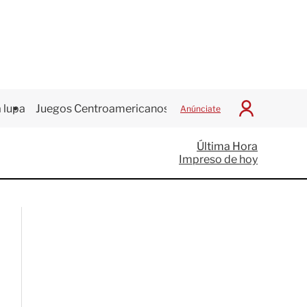
 lupa
Juegos Centroamericanos
Anúnciate
I
n
i
Última Hora
c
Impreso de hoy
i
a
r
S
e
s
i
ó
n