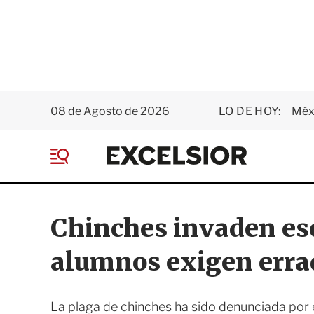
08 de Agosto de 2026
LO DE HOY:
Méxi
E
x
M
c
e
e
n
l
ú
s
Chinches invaden esc
i
o
alumnos exigen erra
r
La plaga de chinches ha sido denunciada por 