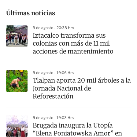
o
Últimas noticias
m
p
9 de agosto - 20:38 Hrs
a
Iztacalco transforma sus
r
colonias con más de 11 mil
t
acciones de mantenimiento
i
r
9 de agosto - 19:06 Hrs
Tlalpan aporta 20 mil árboles a la
Jornada Nacional de
Reforestación
9 de agosto - 19:03 Hrs
Brugada inaugura la Utopía
“Elena Poniatowska Amor” en