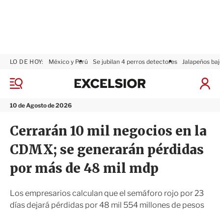
LO DE HOY:
México y Perú
Se jubilan 4 perros detectores
Jalapeños baj
E
x
M
I
c
e
n
n
e
i
10 de Agosto de 2026
ú
l
c
s
i
Cerrarán 10 mil negocios en la
i
a
o
r
CDMX; se generarán pérdidas
r
S
e
por más de 48 mil mdp
s
i
ó
Los empresarios calculan que el semáforo rojo por 23
n
días dejará pérdidas por 48 mil 554 millones de pesos