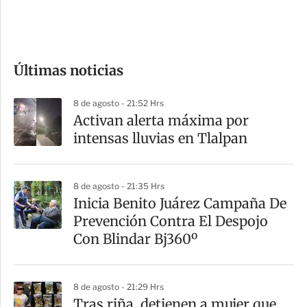
e
c
o
Últimas noticias
m
p
8 de agosto - 21:52 Hrs
a
Activan alerta máxima por
r
intensas lluvias en Tlalpan
t
i
8 de agosto - 21:35 Hrs
r
Inicia Benito Juárez Campaña De
Prevención Contra El Despojo
Con Blindar Bj360º
8 de agosto - 21:29 Hrs
Tras riña, detienen a mujer que