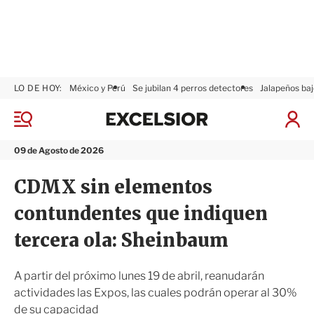
LO DE HOY:
México y Perú
Se jubilan 4 perros detectores
Jalapeños baj
E
x
M
I
c
e
n
n
e
i
09 de Agosto de 2026
ú
l
c
s
i
CDMX sin elementos
i
a
o
r
contundentes que indiquen
r
S
e
tercera ola: Sheinbaum
s
i
ó
A partir del próximo lunes 19 de abril, reanudarán
n
actividades las Expos, las cuales podrán operar al 30%
de su capacidad